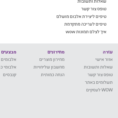
שאלות ותשובות
טופס צור קשר
טיפים ליצירת אלבום מושלם
טיפים לעריכה מתקדמת
איך לצלם תמונות wow
עזרה
מחירונים
מבצעים
אזור אישי
מחירון מוצרים
אלבומים 
שאלות ותשובות
מחשבון שליחויות
אלבומי כר
טופס צור קשר
הנחה כמותית
קנבסים
תשלומים באתר
WOW לעסקים