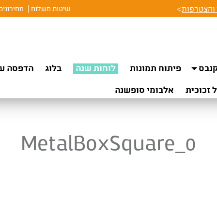
והצטרפות
>
שיטות משלוח
מחירונים
נבס
פיתוח תמונות
לוחות שנה
בלוג
הדפסה על
 זכוכית
אלבומי סופשנה
MetalBoxSquare_0