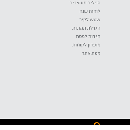
ספלים מעוצבים
לוחות שנה
wow לקיר
הגדלת תמונות
הגדות לפסח
מועדון לקוחות
מפת אתר
התשלום באתר WOW מאובטח בטכנולוגית SSL