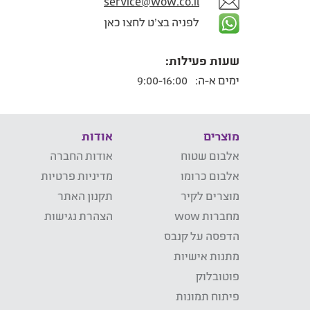
service@wow.co.il
לפניה בצ'ט לחצו כאן
שעות פעילות:
ימים א-ה:
9:00-16:00
מוצרים
אודות
אלבום שטוח
אודות החברה
אלבום כרומו
מדיניות פרטיות
מוצרים לקיר
תקנון האתר
מחברות wow
הצהרת נגישות
הדפסה על קנבס
מתנות אישיות
פוטובלוק
פיתוח תמונות