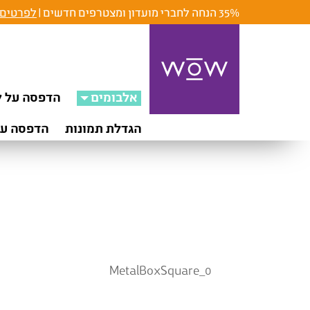
35% הנחה לחברי מועדון ומצטרפים חדשים |
לפרטים 
אלבומים
הדפסה על ק
הגדלת תמונות
הדפסה על
MetalBoxSquare_0