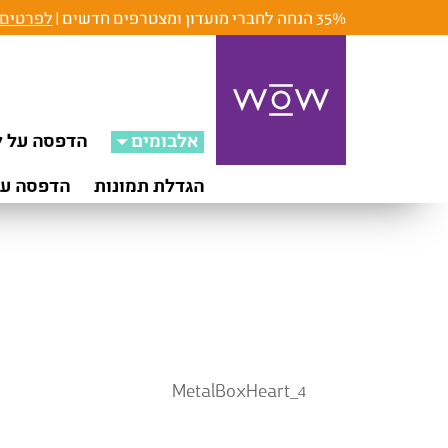
35% הנחה לחברי מועדון ומצטרפים חדשים |
לפרטים 
אלבומים
הדפסה על ק
הגדלת תמונות
הדפסה על
MetalBoxHeart_4