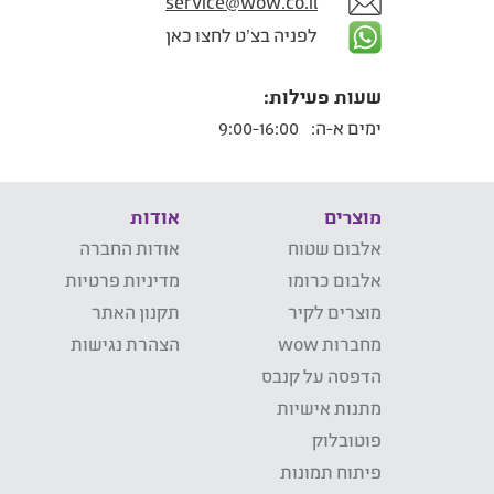
service@wow.co.il
לפניה בצ'ט לחצו כאן
שעות פעילות:
ימים א-ה:
9:00-16:00
מוצרים
אודות
אלבום שטוח
אודות החברה
אלבום כרומו
מדיניות פרטיות
מוצרים לקיר
תקנון האתר
מחברות wow
הצהרת נגישות
הדפסה על קנבס
מתנות אישיות
פוטובלוק
פיתוח תמונות