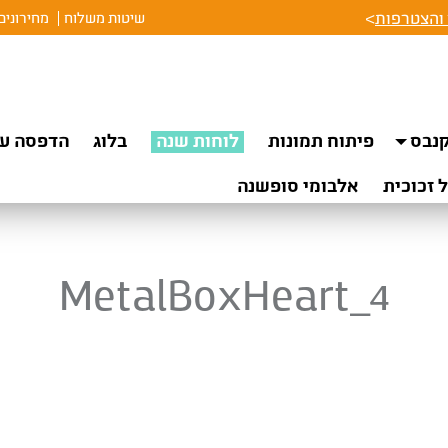
והצטרפות
>
שיטות משלוח
מחירונים
נבס
פיתוח תמונות
לוחות שנה
בלוג
הדפסה על
 זכוכית
אלבומי סופשנה
MetalBoxHeart_4