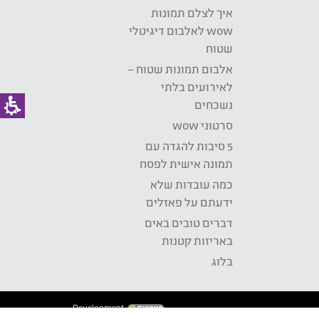
איך לצלם תמונות
wow לאלבום דיגיטלי
שטוח
אלבום תמונות שטוח –
לאירועים בלתי
נשכחים
סרטוני wow
5 סיבות להגדה עם
תמונה אישית לפסח
כמה עובדות שלא
ידעתם על פאזלים
דברים טובים באים
באריזות קטנות
בלוג
Development: