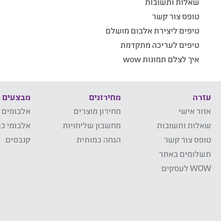
שאלות ותשובות
טופס צור קשר
טיפים ליצירת אלבום מושלם
טיפים לעריכה מתקדמת
איך לצלם תמונות wow
עזרה
מחירונים
מבצעים
אזור אישי
מחירון מוצרים
אלבומים 
שאלות ותשובות
מחשבון שליחויות
אלבומי כר
טופס צור קשר
הנחה כמותית
קנבסים
תשלומים באתר
WOW לעסקים