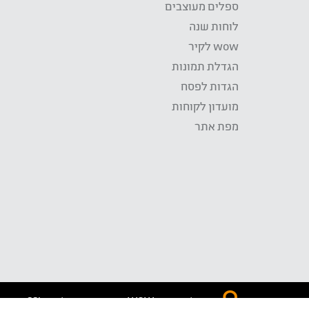
ספלים מעוצבים
לוחות שנה
wow לקיר
הגדלת תמונות
הגדות לפסח
מועדון לקוחות
מפת אתר
התשלום באתר WOW מאובטח בטכנולוגית SSL