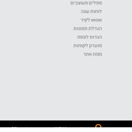
ספלים מעוצבים
לוחות שנה
wow לקיר
הגדלת תמונות
הגדות לפסח
מועדון לקוחות
מפת אתר
התשלום באתר WOW מאובטח בטכנולוגית SSL