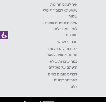
איך לצלם תמונות
wow לאלבום דיגיטלי
שטוח
אלבום תמונות שטוח –
לאירועים בלתי
נשכחים
סרטוני wow
5 סיבות להגדה עם
תמונה אישית לפסח
כמה עובדות שלא
ידעתם על פאזלים
דברים טובים באים
באריזות קטנות
בלוג
Development: