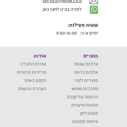
service@wow.co.il
לפניה בצ'ט לחצו כאן
שעות פעילות:
ימים א-ה:
9:00-16:00
מוצרים
אודות
אלבום שטוח
אודות החברה
אלבום כרומו
מדיניות פרטיות
מוצרים לקיר
תקנון האתר
מחברות wow
הצהרת נגישות
הדפסה על קנבס
מתנות אישיות
פוטובלוק
פיתוח תמונות