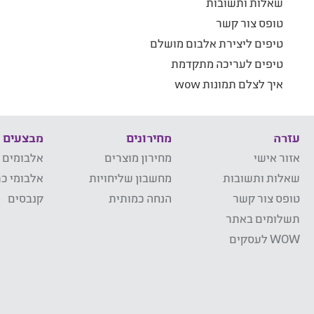
שאלות ותשובות
טופס צור קשר
טיפים ליצירת אלבום מושלם
טיפים לעריכה מתקדמת
איך לצלם תמונות wow
עזרה
מחירונים
מבצעים
אזור אישי
מחירון מוצרים
אלבומים 
שאלות ותשובות
מחשבון שליחויות
אלבומי כר
טופס צור קשר
הנחה כמותית
קנבסים
תשלומים באתר
WOW לעסקים