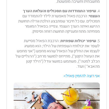
מחשבתית וחשיבה מופשטת.
4.
שיפור התמודדות עם תסכולים והעלאת הערך
העצמי
: הרכבת פאזל מאפשרת לילד להתמודד עם
תסכולים. עם כל חיבור שמתבצע הולכת וגדלה תחושת
ההישג ואיתה הערך העצמי. צפייה בפאזל המוגמר
מפחיתה מתח ומעניקה תחושת רווחה וסיפוק.
5.
שיפור יכולות שפתיות
: הרכבת הפאזל מסייעת
לשפר את יכולותיו השפתיות של הילד; הוא ממשיג
לעצמו את החלק של הפאזל שהוא מחפש ("אני מחפש
את העיגול הקטן"), מתייחס למושגי מרחב ("הרגליים של
הכלב למטה"), משתמש במושגי גודל ("הילד קטן
מהאבא" ) ועוד.
אני רוצה להזמין פאזל>