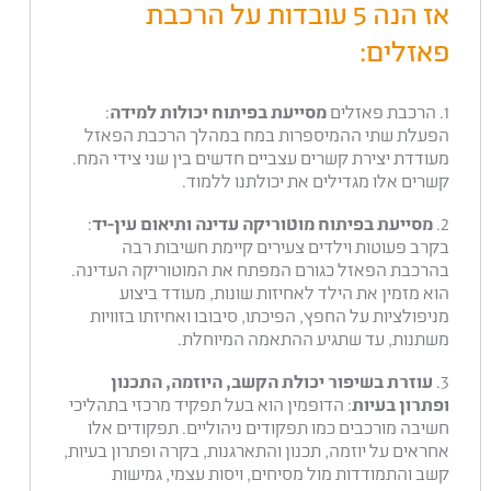
אז הנה 5 עובדות על הרכבת
פאזלים:
1. הרכבת פאזלים
מסייעת בפיתוח יכולות למידה
:
הפעלת שתי ההמיספרות במח במהלך הרכבת הפאזל
מעודדת יצירת קשרים עצביים חדשים בין שני צידי המח.
קשרים אלו מגדילים את יכולתנו ללמוד.
2.
מסייעת בפיתוח מוטוריקה עדינה ותיאום עין-יד
:
בקרב פעוטות וילדים צעירים קיימת חשיבות רבה
בהרכבת הפאזל כגורם המפתח את המוטוריקה העדינה.
הוא מזמין את הילד לאחיזות שונות, מעודד ביצוע
מניפולציות על החפץ, הפיכתו, סיבובו ואחיזתו בזוויות
משתנות, עד שתגיע ההתאמה המיוחלת.
3.
עוזרת בשיפור יכולת הקשב, היוזמה, התכנון
ופתרון בעיות
: הדופמין הוא בעל תפקיד מרכזי בתהליכי
חשיבה מורכבים כמו תפקודים ניהוליים. תפקודים אלו
אחראים על יוזמה, תכנון והתארגנות, בקרה ופתרון בעיות,
קשב והתמודדות מול מסיחים, ויסות עצמי, גמישות