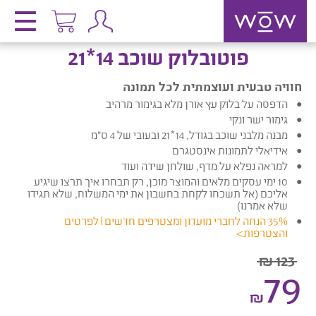
פוטובלוק שוכב 14*21
חוויה טבעית ועוצמתית לכל תמונה
הדפסה על בלוק עץ אורן מלא בגימור מרהיב
גימור ישר ונקי
מבנה מלבני שוכב בגודל, 14*21 ובעובי של 4 ס”מ
אידיאלי לתמונות אינסטגרם
למראה נפלא על מדף, שולחן שידה ועוד
10 ימי עסקים מלאים והמוצר מוכן, רק תבחרו איך תרצו שיגיע
אליכם (אל תשכחו לקחת בחשבון את ימי המשלוח, שלא תגידו
שלא אמרנו)
35% הנחה לחברי מועדון ומצטרפים חדשים |
לפרטים
והצטרפות
>
123 ₪
79
₪