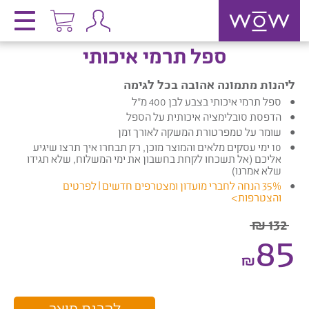
ספל תרמי איכותי
ליהנות מתמונה אהובה בכל לגימה
ספל תרמי איכותי בצבע לבן 400 מ”ל
הדפסת סובלימציה איכותית על הספל
שומר על טמפרטורת המשקה לאורך זמן
10 ימי עסקים מלאים והמוצר מוכן, רק תבחרו איך תרצו שיגיע
אליכם (אל תשכחו לקחת בחשבון את ימי המשלוח, שלא תגידו
שלא אמרנו)
35% הנחה לחברי מועדון ומצטרפים חדשים |
לפרטים
והצטרפות
>
132 ₪
85
₪