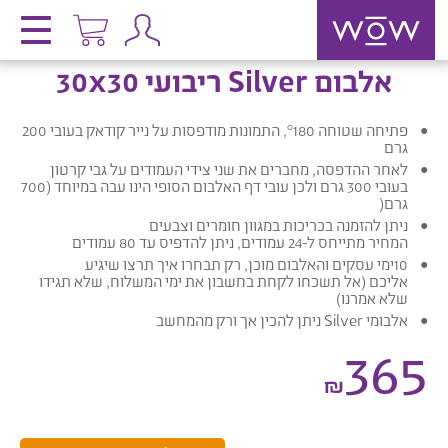
אלבום Silver ריבועי 30x30
פתיחה שטוחה °180, התמונות מודפסות על נייר קודאק בעובי 200
גרם
לאחר ההדפסה, מחברים את שני צידי העמודים על גבי קרטון
בעובי 300 גרם ולכן עובי דף האלבום הסופי הינו עבה במיוחד (700
גרם(
ניתן להזמנה בכריכות במגוון חומרים וצבעים
המחיר מתייחס ל-24 עמודים, ניתן להדפיס עד 80 עמודים
10ימי עסקים והאלבום מוכן, רק תבחרו איך תרצו שיגיע
אליכם (אל תשכחו לקחת בחשבון את ימי המשלוח, שלא תגידו
שלא אמרנו)
אלבומי Silver ניתן להכין אך ורק מהמחשב
365
₪