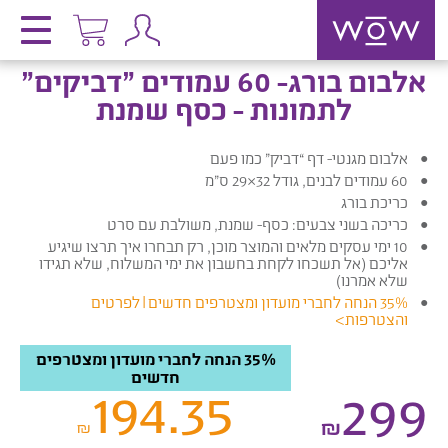
אלבום בורג- 60 עמודים "דביקים"
לתמונות - כסף שמנת
אלבום מגנטי- דף “דביק” כמו פעם
60 עמודים לבנים, גודל 32×29 ס”מ
כריכת בורג
כריכה בשני צבעים: כסף- שמנת, משולבת עם סרט
10 ימי עסקים מלאים והמוצר מוכן, רק תבחרו איך תרצו שיגיע
אליכם (אל תשכחו לקחת בחשבון את ימי המשלוח, שלא תגידו
שלא אמרנו)
35% הנחה לחברי מועדון ומצטרפים חדשים |
לפרטים
והצטרפות
>
35% הנחה לחברי מועדון ומצטרפים
חדשים
194.35
299
₪
₪