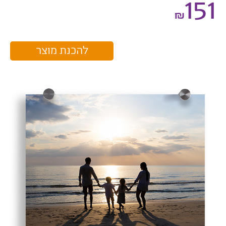
151
₪