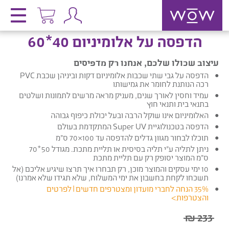
הדפסה על אלומיניום 40*60
עיצוב שכולו שלכם, אנחנו רק מדפיסים
הדפסה על גבי שתי שכבות אלומיניום דקות וביניהן שכבת PVC
רכה הנותנת לחומר את גמישותו
עמיד וחסין לאורך שנים, מעניק מראה מרשים לתמונות ושלטים
בתנאי בית ותנאי חוץ
האלומיניום אינו שוקל הרבה ובעל יכולת כיפוף גבוהה
הדפסה בטכנולוגיית Super UV המתקדמת בעולם
תוכלו לבחור מגוון גדלים להדפסה עד 100×70 ס”מ
ניתן לתליה ע”י תליה בסיסית או תליית מתכת. מגודל 50*70
ס”מ המוצר יסופק רק עם תליית מתכת
10 ימי עסקים והמוצר מוכן, רק תבחרו איך תרצו שיגיע אליכם
(אל
תשכחו לקחת בחשבון את ימי המשלוח, שלא תגידו שלא אמרנו)
35% הנחה לחברי מועדון ומצטרפים חדשים |
לפרטים
והצטרפות
>
233 ₪