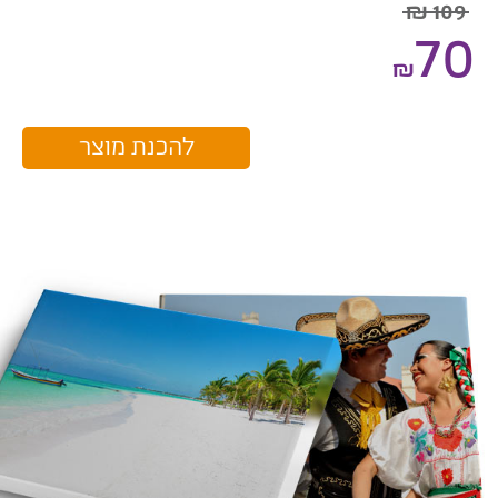
109 ₪
70
₪