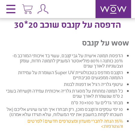
הדפסה על קנבס שוכב 20*30
wow על קנבס
הדפסת תמונה אישית על גבי קנבס, עשוי בד איכותי המורכב מ-
20% כותנה ו 80% פוליאסטר המעניק לתמונה חדות, עומק
וצבעוניות לאורך שנים
הקנבס מודפס בטכנולוגיית Super UV השומרת על עמידות
התמונה ממפגעים סביבתיים
עיטוף גלריה רגיל או דפנות לבנות
כל תמונה נמתחת על מסגרת גלריה איכותית עמידה וקשיחה בעובי
2 ס”מ שנשמרת לאורך שנים
מבחר גדלים עד 100×70 ס”מ
10 ימי עסקים והקנבס מוכן, רק תבחרו איך תרצו שיגיע אליכם
(אל
תשכחו לקחת בחשבון את ימי המשלוח, שלא תגידו שלא אמרנו)
35% הנחה לחברי מועדון ומצטרפים חדשים |
לפרטים
והצטרפות
>