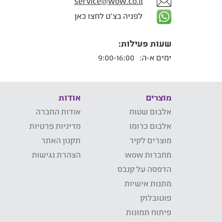
service@wow.co.il
לפניה בצ'ט לחצו כאן
שעות פעילות:
ימים א-ה:
9:00-16:00
מוצרים
אודות
אלבום שטוח
אודות החברה
אלבום כרומו
מדיניות פרטיות
מוצרים לקיר
תקנון האתר
מחברות wow
הצהרת נגישות
הדפסה על קנבס
מתנות אישיות
פוטובלוק
פיתוח תמונות