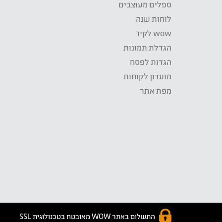
ספלים מעוצבים
לוחות שנה
wow לקיר
הגדלת תמונות
הגדות לפסח
מועדון לקוחות
מפת אתר
התשלום באתר WOW מאובטח בטכנולוגית SSL