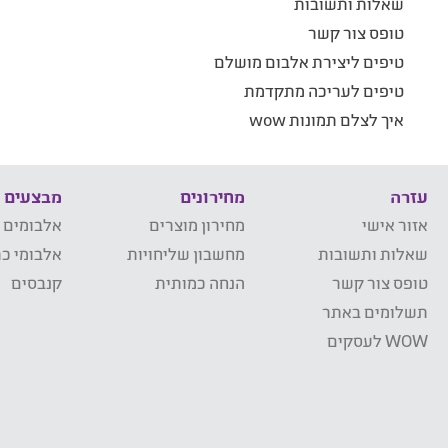
שאלות ותשובות
טופס צור קשר
טיפים ליצירת אלבום מושלם
טיפים לעריכה מתקדמת
איך לצלם תמונות wow
עזרה
מחירונים
מבצעים
אזור אישי
מחירון מוצרים
אלבומים 
שאלות ותשובות
מחשבון שליחויות
אלבומי כר
טופס צור קשר
הנחה כמותית
קנבסים
תשלומים באתר
WOW לעסקים