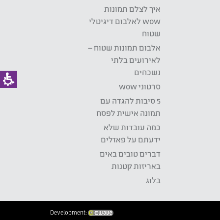
איך לצלם תמונות
wow לאלבום דיגיטלי
שטוח
אלבום תמונות שטוח –
לאירועים בלתי
נשכחים
סרטוני wow
5 סיבות להגדה עם
תמונה אישית לפסח
כמה עובדות שלא
ידעתם על פאזלים
דברים טובים באים
באריזות קטנות
בלוג
Development: