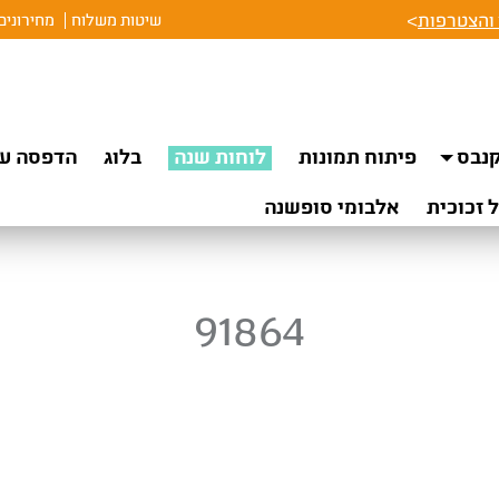
והצטרפות
>
שיטות משלוח
מחירונים
נבס
פיתוח תמונות
לוחות שנה
בלוג
הדפסה על
 זכוכית
אלבומי סופשנה
91864