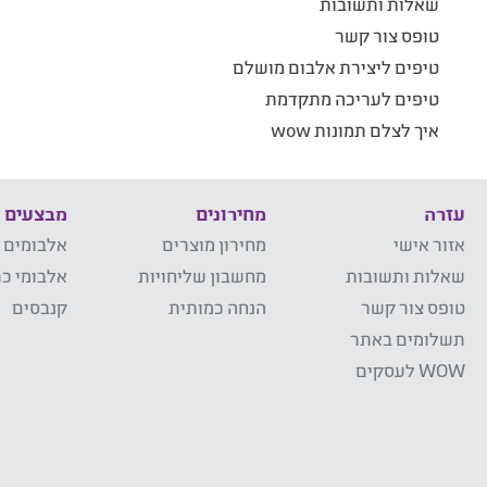
שאלות ותשובות
טופס צור קשר
טיפים ליצירת אלבום מושלם
טיפים לעריכה מתקדמת
איך לצלם תמונות wow
עזרה
מחירונים
מבצעים
אזור אישי
מחירון מוצרים
אלבומים 
שאלות ותשובות
מחשבון שליחויות
אלבומי כר
טופס צור קשר
הנחה כמותית
קנבסים
תשלומים באתר
WOW לעסקים