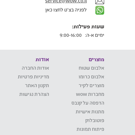
service@wow.co.il
לפניה בצ'ט לחצו כאן
שעות פעילות:
ימים א-ה:
9:00-16:00
מוצרים
אודות
אלבום שטוח
אודות החברה
אלבום כרומו
מדיניות פרטיות
מוצרים לקיר
תקנון האתר
מחברות wow
הצהרת נגישות
הדפסה על קנבס
מתנות אישיות
פוטובלוק
פיתוח תמונות