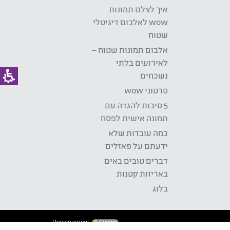
איך לצלם תמונות
wow לאלבום דיגיטלי
שטוח
אלבום תמונות שטוח –
לאירועים בלתי
נשכחים
סרטוני wow
5 סיבות להגדה עם
תמונה אישית לפסח
כמה עובדות שלא
ידעתם על פאזלים
דברים טובים באים
באריזות קטנות
בלוג
Development: