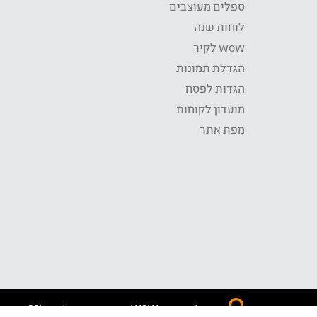
ספלים מעוצבים
לוחות שנה
wow לקיר
הגדלת תמונות
הגדות לפסח
מועדון לקוחות
מפת אתר
התשלום באתר WOW מאובטח בטכנולוגית SSL