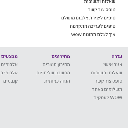
שאלות ותשובות
טופס צור קשר
טיפים ליצירת אלבום מושלם
טיפים לעריכה מתקדמת
איך לצלם תמונות wow
עזרה
מחירונים
מבצעים
אזור אישי
מחירון מוצרים
אלבומים 
שאלות ותשובות
מחשבון שליחויות
אלבומי כר
טופס צור קשר
הנחה כמותית
קנבסים
תשלומים באתר
WOW לעסקים