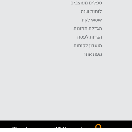
ספלים מעוצבים
לוחות שנה
wow לקיר
הגדלת תמונות
הגדות לפסח
מועדון לקוחות
מפת אתר
התשלום באתר WOW מאובטח בטכנולוגית SSL