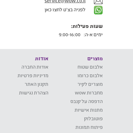
service@wow.co.il
לפניה בצ'ט לחצו כאן
שעות פעילות:
ימים א-ה:
9:00-16:00
מוצרים
אודות
אלבום שטוח
אודות החברה
אלבום כרומו
מדיניות פרטיות
מוצרים לקיר
תקנון האתר
מחברות wow
הצהרת נגישות
הדפסה על קנבס
מתנות אישיות
פוטובלוק
פיתוח תמונות