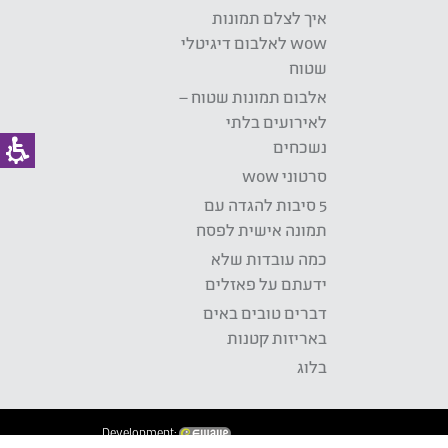
איך לצלם תמונות
wow לאלבום דיגיטלי
שטוח
אלבום תמונות שטוח –
לאירועים בלתי
נשכחים
סרטוני wow
5 סיבות להגדה עם
תמונה אישית לפסח
כמה עובדות שלא
ידעתם על פאזלים
דברים טובים באים
באריזות קטנות
בלוג
Development: