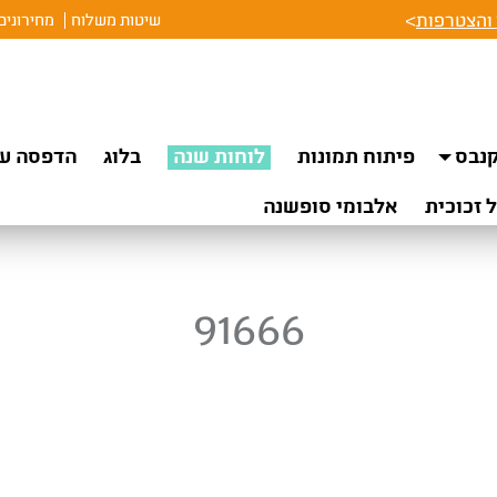
והצטרפות
>
שיטות משלוח
מחירונים
נבס
פיתוח תמונות
לוחות שנה
בלוג
הדפסה על
 זכוכית
אלבומי סופשנה
91666