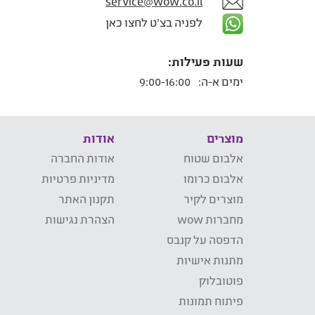
service@wow.co.il
לפניה בצ'ט לחצו כאן
שעות פעילות:
ימים א-ה:
9:00-16:00
מוצרים
אודות
אלבום שטוח
אודות החברה
אלבום כרומו
מדיניות פרטיות
מוצרים לקיר
תקנון האתר
מחברות wow
הצהרת נגישות
הדפסה על קנבס
מתנות אישיות
פוטובלוק
פיתוח תמונות