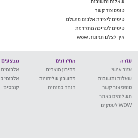
שאלות ותשובות
טופס צור קשר
טיפים ליצירת אלבום מושלם
טיפים לעריכה מתקדמת
איך לצלם תמונות wow
עזרה
מחירונים
מבצעים
אזור אישי
מחירון מוצרים
אלבומים 
שאלות ותשובות
מחשבון שליחויות
אלבומי כר
טופס צור קשר
הנחה כמותית
קנבסים
תשלומים באתר
WOW לעסקים