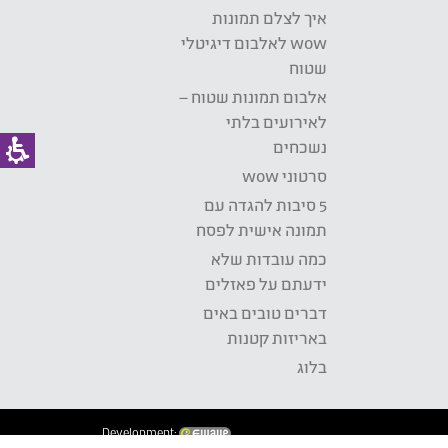
איך לצלם תמונות
wow לאלבום דיגיטלי
שטוח
אלבום תמונות שטוח –
לאירועים בלתי
נשכחים
סרטוני wow
5 סיבות להגדה עם
תמונה אישית לפסח
כמה עובדות שלא
ידעתם על פאזלים
דברים טובים באים
באריזות קטנות
בלוג
Development: