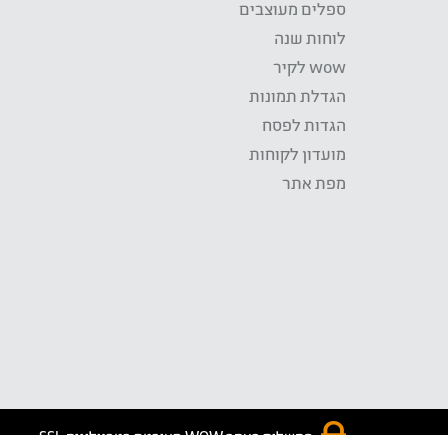
ספלים מעוצבים
לוחות שנה
wow לקיר
הגדלת תמונות
הגדות לפסח
מועדון לקוחות
מפת אתר
התשלום באתר WOW מאובטח בטכנולוגית SSL