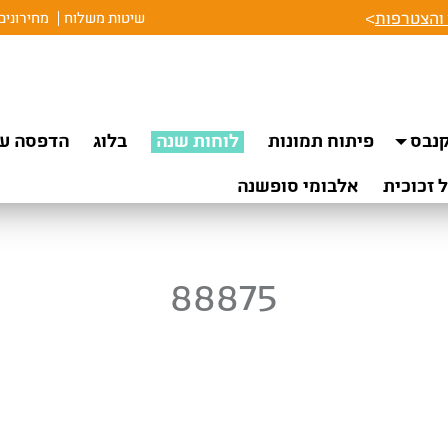
והצטרפות
>
שיטות משלוח
מחירונים
נבס
פיתוח תמונות
לוחות שנה
בלוג
הדפסה על
 זכוכית
אלבומי סופשנה
88875