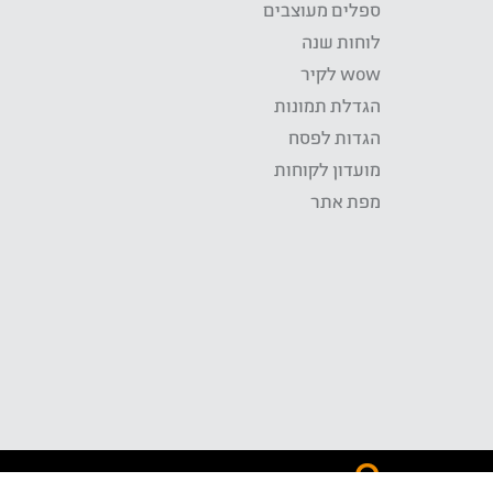
ספלים מעוצבים
לוחות שנה
wow לקיר
הגדלת תמונות
הגדות לפסח
מועדון לקוחות
מפת אתר
התשלום באתר WOW מאובטח בטכנולוגית SSL