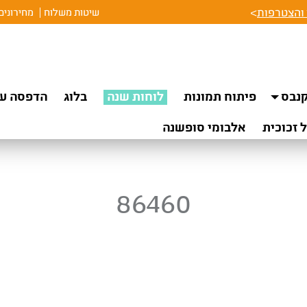
והצטרפות
>
שיטות משלוח
מחירונים
נבס
פיתוח תמונות
לוחות שנה
בלוג
הדפסה על
 זכוכית
אלבומי סופשנה
86460