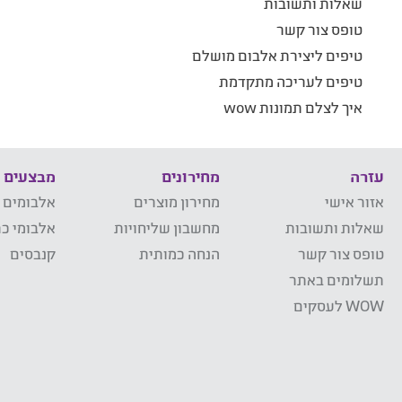
שאלות ותשובות
טופס צור קשר
טיפים ליצירת אלבום מושלם
טיפים לעריכה מתקדמת
איך לצלם תמונות wow
עזרה
מחירונים
מבצעים
אזור אישי
מחירון מוצרים
אלבומים 
שאלות ותשובות
מחשבון שליחויות
אלבומי כר
טופס צור קשר
הנחה כמותית
קנבסים
תשלומים באתר
WOW לעסקים