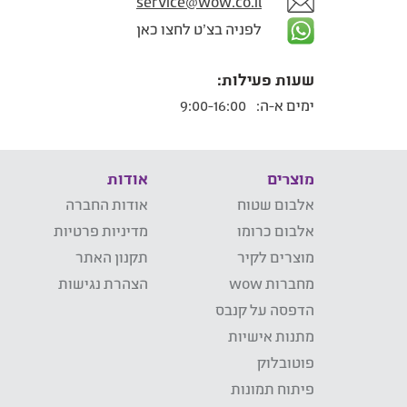
service@wow.co.il
לפניה בצ'ט לחצו כאן
שעות פעילות:
ימים א-ה:
9:00-16:00
מוצרים
אודות
אלבום שטוח
אודות החברה
אלבום כרומו
מדיניות פרטיות
מוצרים לקיר
תקנון האתר
מחברות wow
הצהרת נגישות
הדפסה על קנבס
מתנות אישיות
פוטובלוק
פיתוח תמונות