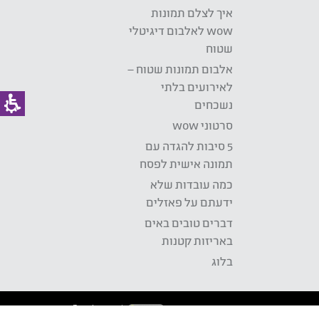
איך לצלם תמונות
wow לאלבום דיגיטלי
שטוח
אלבום תמונות שטוח –
לאירועים בלתי
נשכחים
סרטוני wow
5 סיבות להגדה עם
תמונה אישית לפסח
כמה עובדות שלא
ידעתם על פאזלים
דברים טובים באים
באריזות קטנות
בלוג
Development: