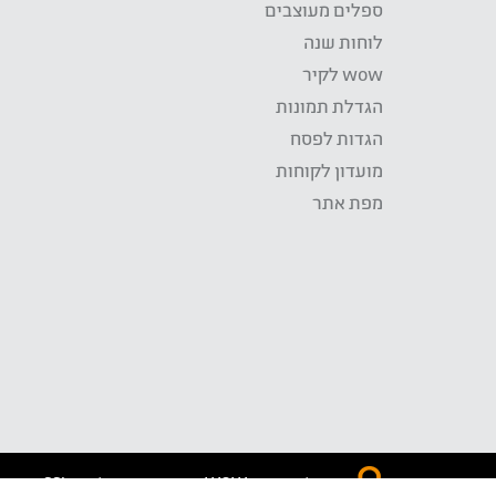
ספלים מעוצבים
לוחות שנה
wow לקיר
הגדלת תמונות
הגדות לפסח
מועדון לקוחות
מפת אתר
התשלום באתר WOW מאובטח בטכנולוגית SSL