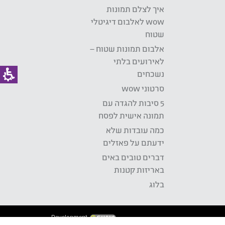
איך לצלם תמונות
wow לאלבום דיגיטלי
שטוח
אלבום תמונות שטוח –
לאירועים בלתי
נשכחים
סרטוני wow
5 סיבות להגדה עם
תמונה אישית לפסח
כמה עובדות שלא
ידעתם על פאזלים
דברים טובים באים
באריזות קטנות
בלוג
Development: