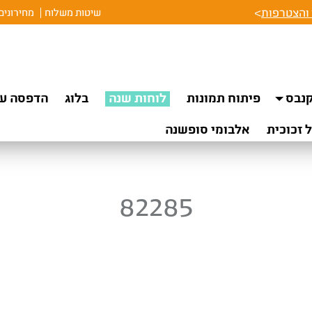
והצטרפות
>
שיטות משלוח
מחירונים
נבס
פיתוח תמונות
לוחות שנה
בלוג
הדפסה על
 זכוכית
אלבומי סופשנה
82285