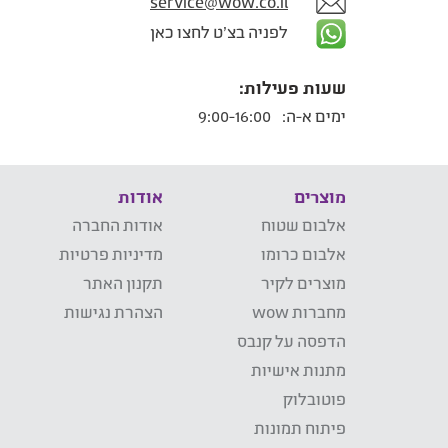
service@wow.co.il
לפניה בצ'ט לחצו כאן
שעות פעילות:
ימים א-ה:
9:00-16:00
מוצרים
אודות
אלבום שטוח
אודות החברה
אלבום כרומו
מדיניות פרטיות
מוצרים לקיר
תקנון האתר
מחברות wow
הצהרת נגישות
הדפסה על קנבס
מתנות אישיות
פוטובלוק
פיתוח תמונות