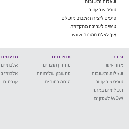
שאלות ותשובות
טופס צור קשר
טיפים ליצירת אלבום מושלם
טיפים לעריכה מתקדמת
איך לצלם תמונות wow
עזרה
מחירונים
מבצעים
אזור אישי
מחירון מוצרים
אלבומים 
שאלות ותשובות
מחשבון שליחויות
אלבומי כר
טופס צור קשר
הנחה כמותית
קנבסים
תשלומים באתר
WOW לעסקים