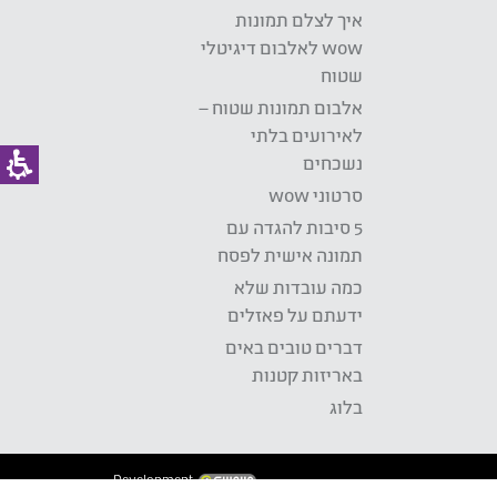
איך לצלם תמונות
wow לאלבום דיגיטלי
שטוח
אלבום תמונות שטוח –
לאירועים בלתי
נשכחים
סרטוני wow
5 סיבות להגדה עם
תמונה אישית לפסח
כמה עובדות שלא
ידעתם על פאזלים
דברים טובים באים
באריזות קטנות
בלוג
Development: