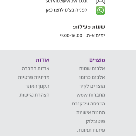
service@wow.co.il
לפניה בצ'ט לחצו כאן
שעות פעילות:
ימים א-ה:
9:00-16:00
מוצרים
אודות
אלבום שטוח
אודות החברה
אלבום כרומו
מדיניות פרטיות
מוצרים לקיר
תקנון האתר
מחברות wow
הצהרת נגישות
הדפסה על קנבס
מתנות אישיות
פוטובלוק
פיתוח תמונות