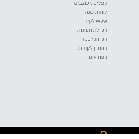
ספלים מעוצבים
לוחות שנה
wow לקיר
הגדלת תמונות
הגדות לפסח
מועדון לקוחות
מפת אתר
התשלום באתר WOW מאובטח בטכנולוגית SSL