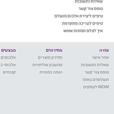
שאלות ותשובות
טופס צור קשר
טיפים ליצירת אלבום מושלם
טיפים לעריכה מתקדמת
איך לצלם תמונות wow
עזרה
מחירונים
מבצעים
אזור אישי
מחירון מוצרים
אלבומים 
שאלות ותשובות
מחשבון שליחויות
אלבומי כר
טופס צור קשר
הנחה כמותית
קנבסים
תשלומים באתר
WOW לעסקים