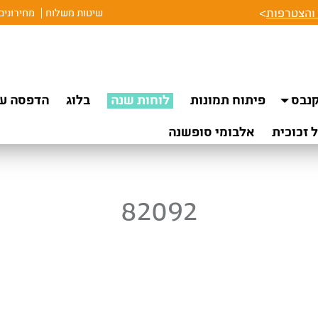
והצטרפות
>
שיטות משלוח
מחירונים
נבס
פיתוח תמונות
לוחות שנה
בלוג
הדפסה על
 זכוכית
אלבומי סופשנה
82092