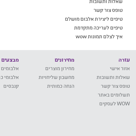
שאלות ותשובות
טופס צור קשר
טיפים ליצירת אלבום מושלם
טיפים לעריכה מתקדמת
איך לצלם תמונות wow
עזרה
מחירונים
מבצעים
אזור אישי
מחירון מוצרים
אלבומים 
שאלות ותשובות
מחשבון שליחויות
אלבומי כר
טופס צור קשר
הנחה כמותית
קנבסים
תשלומים באתר
WOW לעסקים