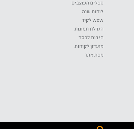
ספלים מעוצבים
לוחות שנה
wow לקיר
הגדלת תמונות
הגדות לפסח
מועדון לקוחות
מפת אתר
התשלום באתר WOW מאובטח בטכנולוגית SSL