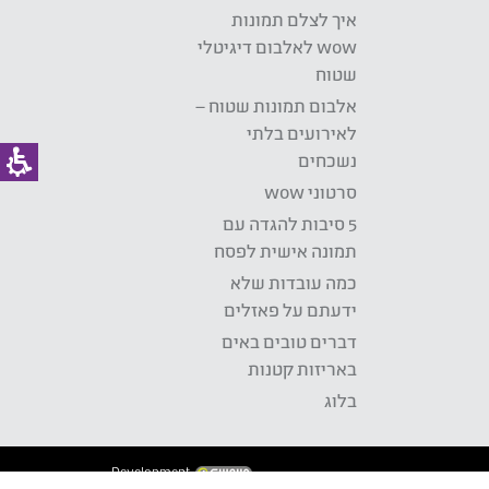
איך לצלם תמונות
wow לאלבום דיגיטלי
שטוח
אלבום תמונות שטוח –
לאירועים בלתי
נשכחים
סרטוני wow
5 סיבות להגדה עם
תמונה אישית לפסח
כמה עובדות שלא
ידעתם על פאזלים
דברים טובים באים
באריזות קטנות
בלוג
Development: