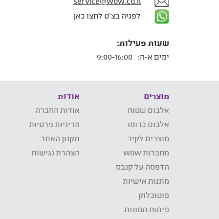
service@wow.co.il
לפניה בצ'ט לחצו כאן
שעות פעילות:
ימים א-ה:
9:00-16:00
מוצרים
אודות
אלבום שטוח
אודות החברה
אלבום כרומו
מדיניות פרטיות
מוצרים לקיר
תקנון האתר
מחברות wow
הצהרת נגישות
הדפסה על קנבס
מתנות אישיות
פוטובלוק
פיתוח תמונות