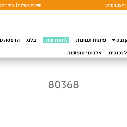
והצטרפות
>
שיטות משלוח
מחירונים
נבס
פיתוח תמונות
לוחות שנה
בלוג
הדפסה על
 זכוכית
אלבומי סופשנה
80368