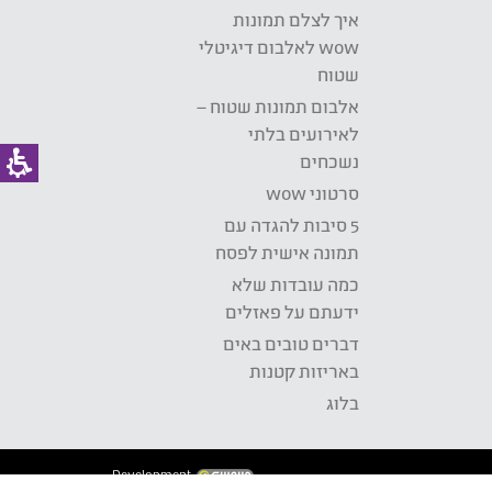
איך לצלם תמונות
wow לאלבום דיגיטלי
שטוח
אלבום תמונות שטוח –
לאירועים בלתי
נשכחים
סרטוני wow
5 סיבות להגדה עם
תמונה אישית לפסח
כמה עובדות שלא
ידעתם על פאזלים
דברים טובים באים
באריזות קטנות
בלוג
Development: