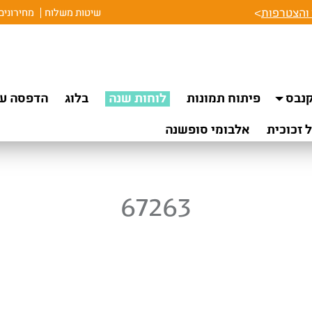
והצטרפות
>
שיטות משלוח
מחירונים
נבס
פיתוח תמונות
לוחות שנה
בלוג
הדפסה על
 זכוכית
אלבומי סופשנה
67263