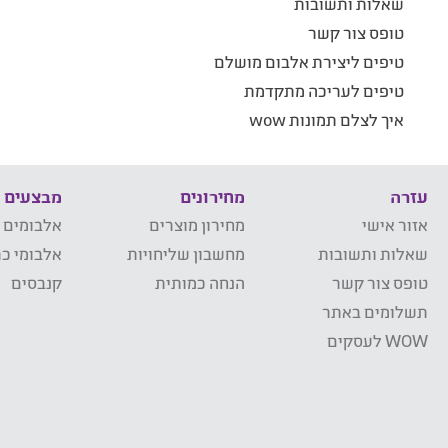
שאלות ותשובות
טופס צור קשר
טיפים ליצירת אלבום מושלם
טיפים לעריכה מתקדמת
איך לצלם תמונות wow
עזרה
מחירונים
מבצעים
אזור אישי
מחירון מוצרים
אלבומים 
שאלות ותשובות
מחשבון שליחויות
אלבומי כר
טופס צור קשר
הנחה כמותית
קנבסים
תשלומים באתר
WOW לעסקים