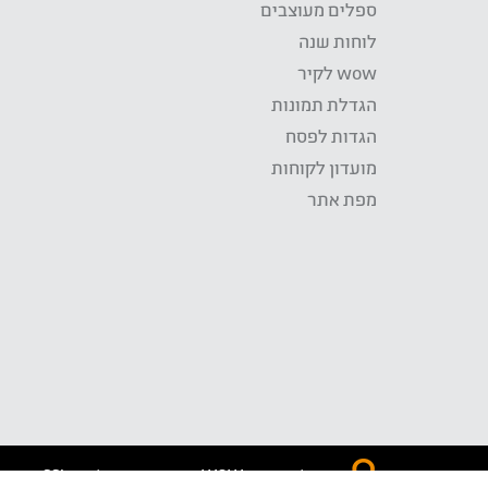
ספלים מעוצבים
לוחות שנה
wow לקיר
הגדלת תמונות
הגדות לפסח
מועדון לקוחות
מפת אתר
התשלום באתר WOW מאובטח בטכנולוגית SSL