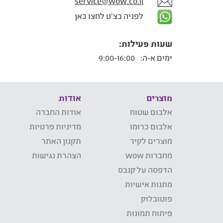
service@wow.co.il
לפניה בצ'ט לחצו כאן
שעות פעילות:
ימים א-ה:
9:00-16:00
מוצרים
אודות
אלבום שטוח
אודות החברה
אלבום כרומו
מדיניות פרטיות
מוצרים לקיר
תקנון האתר
מחברות wow
הצהרת נגישות
הדפסה על קנבס
מתנות אישיות
פוטובלוק
פיתוח תמונות