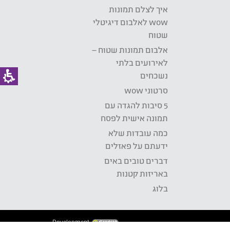
איך לצלם תמונות
wow לאלבום דיגיטלי
שטוח
אלבום תמונות שטוח –
לאירועים בלתי
נשכחים
סרטוני wow
5 סיבות להגדה עם
תמונה אישית לפסח
כמה עובדות שלא
ידעתם על פאזלים
דברים טובים באים
באריזות קטנות
בלוג
Development: