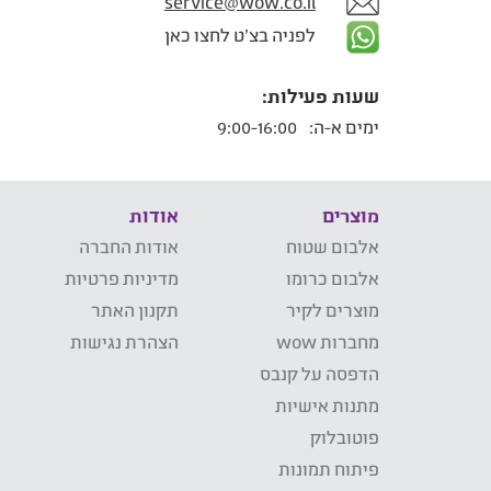
service@wow.co.il
לפניה בצ'ט לחצו כאן
שעות פעילות:
ימים א-ה:
9:00-16:00
מוצרים
אודות
אלבום שטוח
אודות החברה
אלבום כרומו
מדיניות פרטיות
מוצרים לקיר
תקנון האתר
מחברות wow
הצהרת נגישות
הדפסה על קנבס
מתנות אישיות
פוטובלוק
פיתוח תמונות