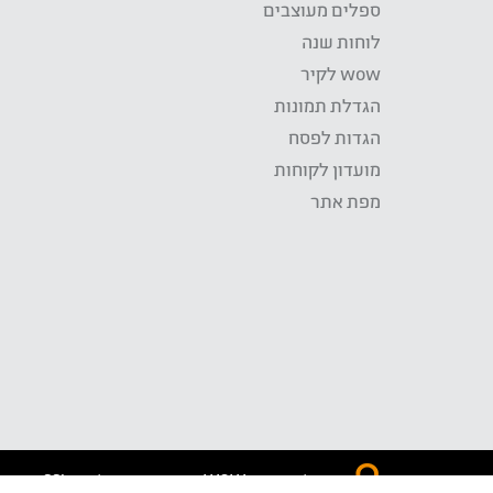
ספלים מעוצבים
לוחות שנה
wow לקיר
הגדלת תמונות
הגדות לפסח
מועדון לקוחות
מפת אתר
התשלום באתר WOW מאובטח בטכנולוגית SSL