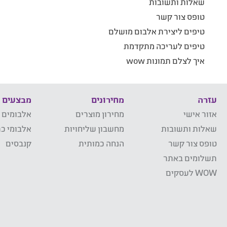
שאלות ותשובות
טופס צור קשר
טיפים ליצירת אלבום מושלם
טיפים לעריכה מתקדמת
איך לצלם תמונות wow
עזרה
מחירונים
מבצעים
אזור אישי
מחירון מוצרים
אלבומים 
שאלות ותשובות
מחשבון שליחויות
אלבומי כר
טופס צור קשר
הנחה כמותית
קנבסים
תשלומים באתר
WOW לעסקים