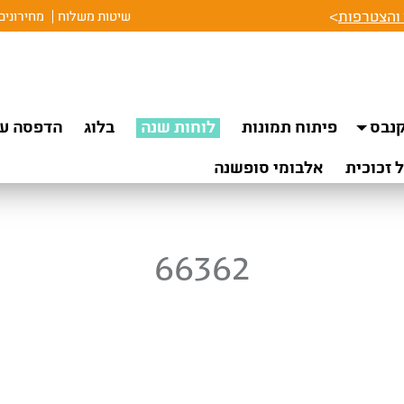
והצטרפות
>
שיטות משלוח
מחירונים
נבס
פיתוח תמונות
לוחות שנה
בלוג
הדפסה על
 זכוכית
אלבומי סופשנה
66362