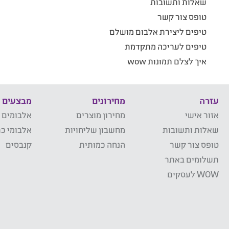
שאלות ותשובות
טופס צור קשר
טיפים ליצירת אלבום מושלם
טיפים לעריכה מתקדמת
איך לצלם תמונות wow
עזרה
מחירונים
מבצעים
אזור אישי
מחירון מוצרים
אלבומים 
שאלות ותשובות
מחשבון שליחויות
אלבומי כר
טופס צור קשר
הנחה כמותית
קנבסים
תשלומים באתר
WOW לעסקים