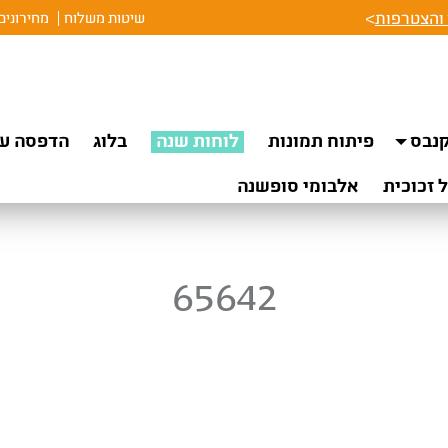
והצטרפות
>
שיטות משלוח
מחירונים
נבס
פיתוח תמונות
לוחות שנה
בלוג
הדפסה על
 זכוכית
אלבומי סופשנה
65642