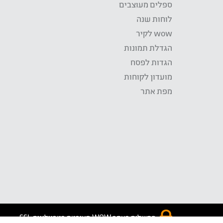
ספלים מעוצבים
לוחות שנה
wow לקיר
הגדלת תמונות
הגדות לפסח
מועדון לקוחות
מפת אתר
התשלום באתר WOW מאובטח בטכנולוגית SSL