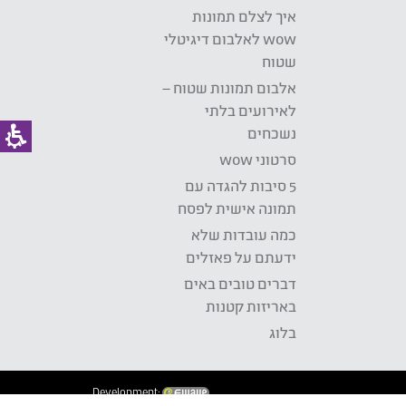
איך לצלם תמונות
wow לאלבום דיגיטלי
שטוח
אלבום תמונות שטוח –
לאירועים בלתי
נשכחים
סרטוני wow
5 סיבות להגדה עם
תמונה אישית לפסח
כמה עובדות שלא
ידעתם על פאזלים
דברים טובים באים
באריזות קטנות
בלוג
Development: