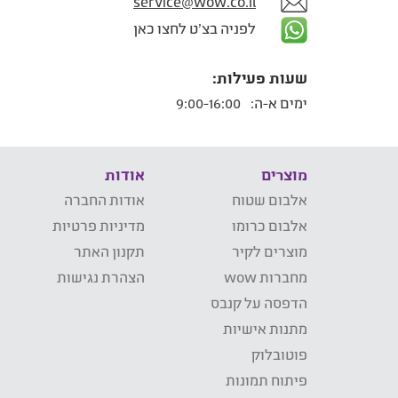
service@wow.co.il
לפניה בצ'ט לחצו כאן
שעות פעילות:
ימים א-ה:
9:00-16:00
מוצרים
אודות
אלבום שטוח
אודות החברה
אלבום כרומו
מדיניות פרטיות
מוצרים לקיר
תקנון האתר
מחברות wow
הצהרת נגישות
הדפסה על קנבס
מתנות אישיות
פוטובלוק
פיתוח תמונות