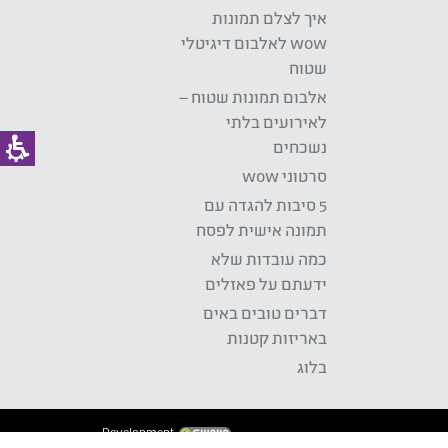
איך לצלם תמונות
wow לאלבום דיגיטלי
שטוח
אלבום תמונות שטוח –
לאירועים בלתי
נשכחים
סרטוני wow
5 סיבות להגדה עם
תמונה אישית לפסח
כמה עובדות שלא
ידעתם על פאזלים
דברים טובים באים
באריזות קטנות
בלוג
Development: