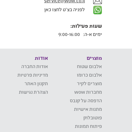
service@wow.co.il
לפניה בצ'ט לחצו כאן
שעות פעילות:
ימים א-ה:
9:00-16:00
מוצרים
אודות
אלבום שטוח
אודות החברה
אלבום כרומו
מדיניות פרטיות
מוצרים לקיר
תקנון האתר
מחברות wow
הצהרת נגישות
הדפסה על קנבס
מתנות אישיות
פוטובלוק
פיתוח תמונות