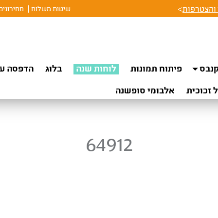
והצטרפות
>
שיטות משלוח
מחירונים
נבס
פיתוח תמונות
לוחות שנה
בלוג
הדפסה על
 זכוכית
אלבומי סופשנה
64912