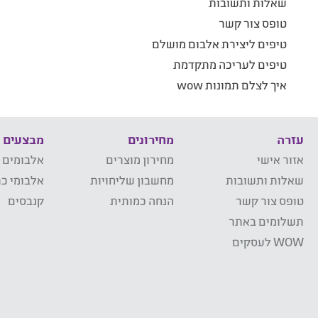
שאלות ותשובות
טופס צור קשר
טיפים ליצירת אלבום מושלם
טיפים לעריכה מתקדמת
איך לצלם תמונות wow
עזרה
מחירונים
מבצעים
אזור אישי
מחירון מוצרים
אלבומים 
שאלות ותשובות
מחשבון שליחויות
אלבומי כר
טופס צור קשר
הנחה כמותית
קנבסים
תשלומים באתר
WOW לעסקים