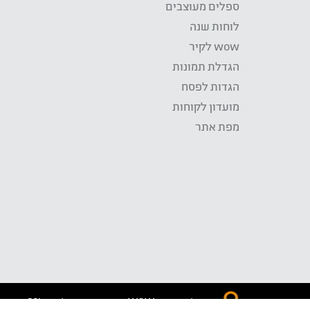
ספלים מעוצבים
לוחות שנה
wow לקיר
הגדלת תמונות
הגדות לפסח
מועדון לקוחות
מפת אתר
התשלום באתר WOW מאובטח בטכנולוגית SSL