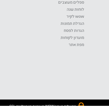
ספלים מעוצבים
לוחות שנה
wow לקיר
הגדלת תמונות
הגדות לפסח
מועדון לקוחות
מפת אתר
התשלום באתר WOW מאובטח בטכנולוגית SSL