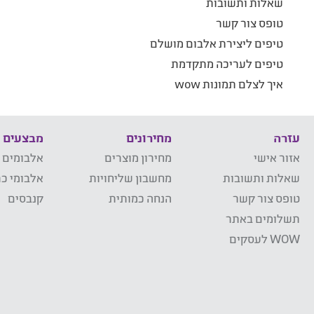
שאלות ותשובות
טופס צור קשר
טיפים ליצירת אלבום מושלם
טיפים לעריכה מתקדמת
איך לצלם תמונות wow
עזרה
מחירונים
מבצעים
אזור אישי
מחירון מוצרים
אלבומים 
שאלות ותשובות
מחשבון שליחויות
אלבומי כר
טופס צור קשר
הנחה כמותית
קנבסים
תשלומים באתר
WOW לעסקים