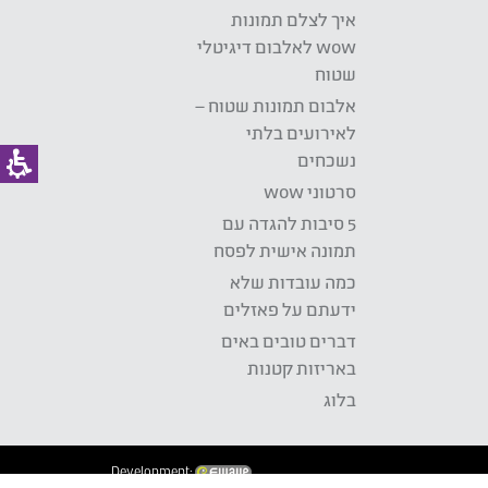
איך לצלם תמונות
wow לאלבום דיגיטלי
שטוח
אלבום תמונות שטוח –
לאירועים בלתי
נשכחים
סרטוני wow
5 סיבות להגדה עם
תמונה אישית לפסח
כמה עובדות שלא
ידעתם על פאזלים
דברים טובים באים
באריזות קטנות
בלוג
Development: