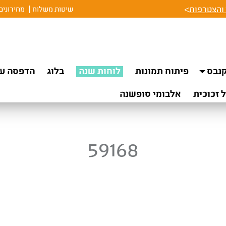
והצטרפות
>
שיטות משלוח
מחירונים
נבס
פיתוח תמונות
לוחות שנה
בלוג
הדפסה על
 זכוכית
אלבומי סופשנה
59168