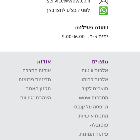
service@wow.co.il
לפניה בצ'ט לחצו כאן
שעות פעילות:
ימים א-ה:
9:00-16:00
מוצרים
אודות
אלבום שטוח
אודות החברה
אלבום כרומו
מדיניות פרטיות
מוצרים לקיר
תקנון האתר
מחברות wow
הצהרת נגישות
הדפסה על קנבס
מתנות אישיות
פוטובלוק
פיתוח תמונות