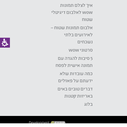
איך לצלם תמונות
wow לאלבום דיגיטלי
שטוח
אלבום תמונות שטוח –
לאירועים בלתי
נשכחים
סרטוני wow
5 סיבות להגדה עם
תמונה אישית לפסח
כמה עובדות שלא
ידעתם על פאזלים
דברים טובים באים
באריזות קטנות
בלוג
Development: