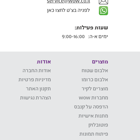
service@wow.co.il
לפניה בצ'ט לחצו כאן
שעות פעילות:
ימים א-ה:
9:00-16:00
מוצרים
אודות
אלבום שטוח
אודות החברה
אלבום כרומו
מדיניות פרטיות
מוצרים לקיר
תקנון האתר
מחברות wow
הצהרת נגישות
הדפסה על קנבס
מתנות אישיות
פוטובלוק
פיתוח תמונות