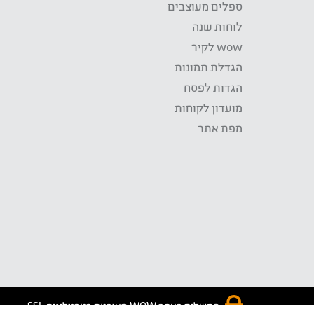
ספלים מעוצבים
לוחות שנה
wow לקיר
הגדלת תמונות
הגדות לפסח
מועדון לקוחות
מפת אתר
התשלום באתר WOW מאובטח בטכנולוגית SSL