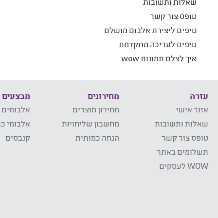
שאלות ותשובות
טופס צור קשר
טיפים ליצירת אלבום מושלם
טיפים לעריכה מתקדמת
איך לצלם תמונות wow
עזרה
מחירונים
מבצעים
אזור אישי
מחירון מוצרים
אלבומים 
שאלות ותשובות
מחשבון שליחויות
אלבומי כר
טופס צור קשר
הנחה כמותית
קנבסים
תשלומים באתר
WOW לעסקים