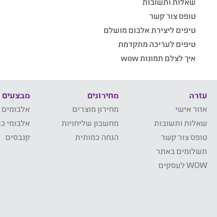
שאלות ותשובות
טופס צור קשר
טיפים ליצירת אלבום מושלם
טיפים לעריכה מתקדמת
איך לצלם תמונות wow
עזרה
מחירונים
מבצעים
אזור אישי
מחירון מוצרים
אלבומים 
שאלות ותשובות
מחשבון שליחויות
אלבומי כר
טופס צור קשר
הנחה כמותית
קנבסים
תשלומים באתר
WOW לעסקים