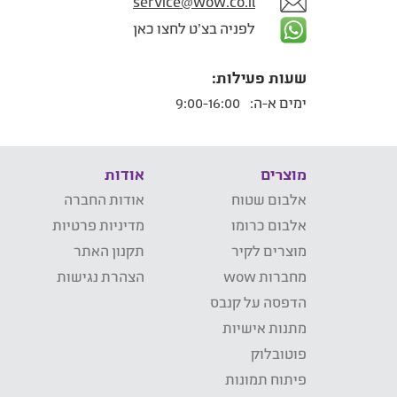
service@wow.co.il
לפניה בצ'ט לחצו כאן
שעות פעילות:
ימים א-ה:
9:00-16:00
מוצרים
אודות
אלבום שטוח
אודות החברה
אלבום כרומו
מדיניות פרטיות
מוצרים לקיר
תקנון האתר
מחברות wow
הצהרת נגישות
הדפסה על קנבס
מתנות אישיות
פוטובלוק
פיתוח תמונות