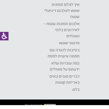
איך לצלם תמונות
wow לאלבום דיגיטלי
שטוח
אלבום תמונות שטוח –
לאירועים בלתי
נשכחים
סרטוני wow
5 סיבות להגדה עם
תמונה אישית לפסח
כמה עובדות שלא
ידעתם על פאזלים
דברים טובים באים
באריזות קטנות
בלוג
Development: