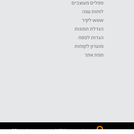
ספלים מעוצבים
לוחות שנה
wow לקיר
הגדלת תמונות
הגדות לפסח
מועדון לקוחות
מפת אתר
התשלום באתר WOW מאובטח בטכנולוגית SSL