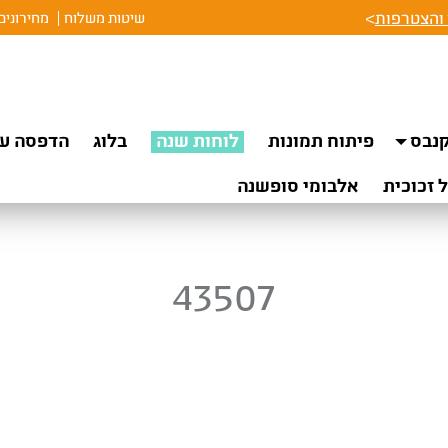
והצטרפות
>
שיטות משלוח
מחירונים
נבס
פיתוח תמונות
לוחות שנה
בלוג
הדפסה על
 זכוכית
אלבומי סופשנה
43507