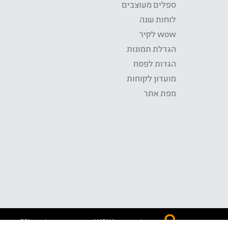
ספלים מעוצבים
לוחות שנה
wow לקיר
הגדלת תמונות
הגדות לפסח
מועדון לקוחות
מפת אתר
התשלום באתר WOW מאובטח בטכנולוגית SSL