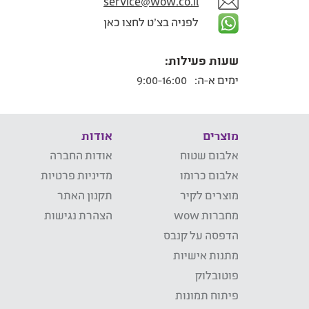
service@wow.co.il
לפניה בצ'ט לחצו כאן
שעות פעילות:
ימים א-ה:
9:00-16:00
מוצרים
אודות
אלבום שטוח
אודות החברה
אלבום כרומו
מדיניות פרטיות
מוצרים לקיר
תקנון האתר
מחברות wow
הצהרת נגישות
הדפסה על קנבס
מתנות אישיות
פוטובלוק
פיתוח תמונות