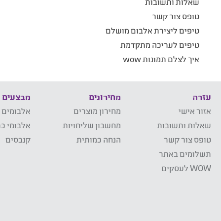
שאלות ותשובות
טופס צור קשר
טיפים ליצירת אלבום מושלם
טיפים לעריכה מתקדמת
איך לצלם תמונות wow
עזרה
מחירונים
מבצעים
אזור אישי
מחירון מוצרים
אלבומים 
שאלות ותשובות
מחשבון שליחויות
אלבומי כר
טופס צור קשר
הנחה כמותית
קנבסים
תשלומים באתר
WOW לעסקים