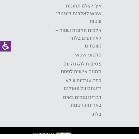
איך לצלם תמונות
wow לאלבום דיגיטלי
שטוח
אלבום תמונות שטוח –
לאירועים בלתי
נשכחים
סרטוני wow
5 סיבות להגדה עם
תמונה אישית לפסח
כמה עובדות שלא
ידעתם על פאזלים
דברים טובים באים
באריזות קטנות
בלוג
Development: