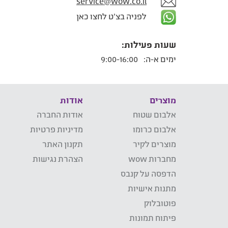
service@wow.co.il
לפניה בצ'ט לחצו כאן
שעות פעילות:
ימים א-ה:
9:00-16:00
מוצרים
אודות
אלבום שטוח
אודות החברה
אלבום כרומו
מדיניות פרטיות
מוצרים לקיר
תקנון האתר
מחברות wow
הצהרת נגישות
הדפסה על קנבס
מתנות אישיות
פוטובלוק
פיתוח תמונות