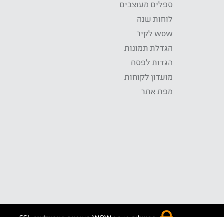
ספלים מעוצבים
לוחות שנה
wow לקיר
הגדלת תמונות
הגדות לפסח
מועדון לקוחות
מפת אתר
התשלום באתר WOW מאובטח בטכנולוגית SSL