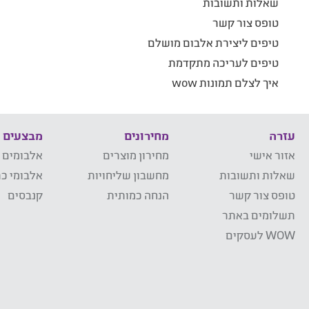
שאלות ותשובות
טופס צור קשר
טיפים ליצירת אלבום מושלם
טיפים לעריכה מתקדמת
איך לצלם תמונות wow
עזרה
מחירונים
מבצעים
אזור אישי
מחירון מוצרים
אלבומים 
שאלות ותשובות
מחשבון שליחויות
אלבומי כר
טופס צור קשר
הנחה כמותית
קנבסים
תשלומים באתר
WOW לעסקים