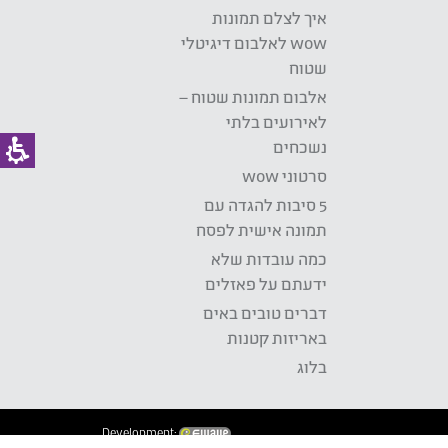
איך לצלם תמונות
wow לאלבום דיגיטלי
שטוח
אלבום תמונות שטוח –
לאירועים בלתי
נשכחים
סרטוני wow
5 סיבות להגדה עם
תמונה אישית לפסח
כמה עובדות שלא
ידעתם על פאזלים
דברים טובים באים
באריזות קטנות
בלוג
Development: