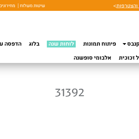
והצטרפות
>
שיטות משלוח
מחירונים
נבס
פיתוח תמונות
לוחות שנה
בלוג
הדפסה על
 זכוכית
אלבומי סופשנה
31392