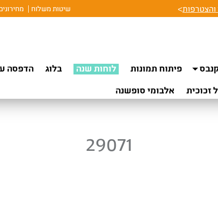
והצטרפות
>
שיטות משלוח
מחירונים
נבס
פיתוח תמונות
לוחות שנה
בלוג
הדפסה על
 זכוכית
אלבומי סופשנה
29071