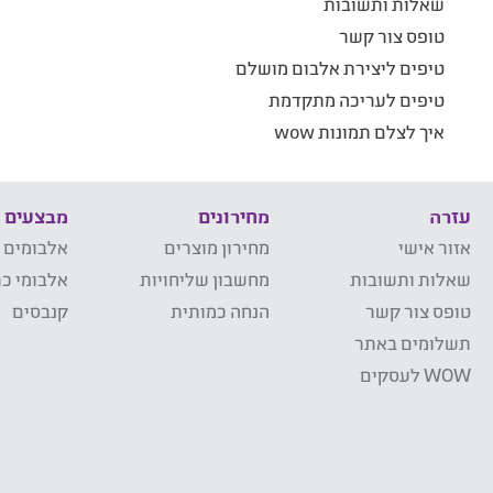
שאלות ותשובות
טופס צור קשר
טיפים ליצירת אלבום מושלם
טיפים לעריכה מתקדמת
איך לצלם תמונות wow
עזרה
מחירונים
מבצעים
אזור אישי
מחירון מוצרים
אלבומים 
שאלות ותשובות
מחשבון שליחויות
אלבומי כר
טופס צור קשר
הנחה כמותית
קנבסים
תשלומים באתר
WOW לעסקים