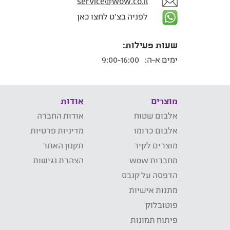
service@wow.co.il
לפניה בצ'ט לחצו כאן
שעות פעילות:
ימים א-ה:
9:00-16:00
מוצרים
אודות
אלבום שטוח
אודות החברה
אלבום כרומו
מדיניות פרטיות
מוצרים לקיר
תקנון האתר
מחברות wow
הצהרת נגישות
הדפסה על קנבס
מתנות אישיות
פוטובלוק
פיתוח תמונות