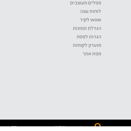
ספלים מעוצבים
לוחות שנה
wow לקיר
הגדלת תמונות
הגדות לפסח
מועדון לקוחות
מפת אתר
התשלום באתר WOW מאובטח בטכנולוגית SSL