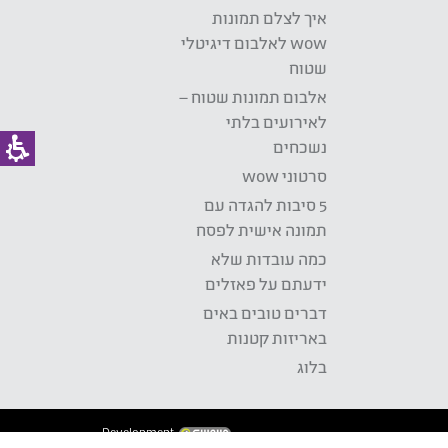
איך לצלם תמונות
wow לאלבום דיגיטלי
שטוח
אלבום תמונות שטוח –
לאירועים בלתי
נשכחים
סרטוני wow
5 סיבות להגדה עם
תמונה אישית לפסח
כמה עובדות שלא
ידעתם על פאזלים
דברים טובים באים
באריזות קטנות
בלוג
Development: