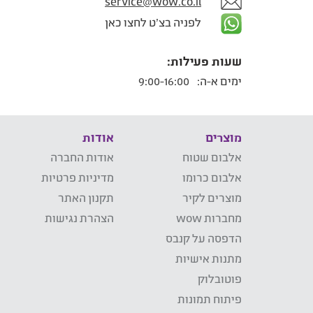
service@wow.co.il
לפניה בצ'ט לחצו כאן
שעות פעילות:
ימים א-ה:
9:00-16:00
מוצרים
אודות
אלבום שטוח
אודות החברה
אלבום כרומו
מדיניות פרטיות
מוצרים לקיר
תקנון האתר
מחברות wow
הצהרת נגישות
הדפסה על קנבס
מתנות אישיות
פוטובלוק
פיתוח תמונות