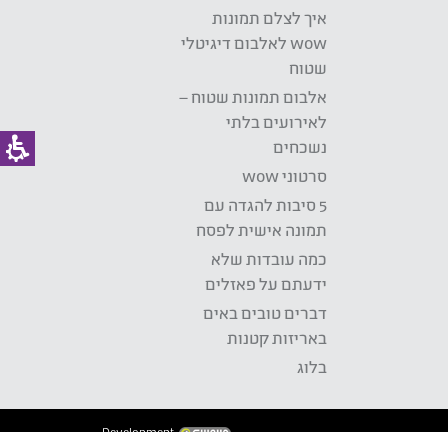
איך לצלם תמונות
wow לאלבום דיגיטלי
שטוח
אלבום תמונות שטוח –
לאירועים בלתי
נשכחים
סרטוני wow
5 סיבות להגדה עם
תמונה אישית לפסח
כמה עובדות שלא
ידעתם על פאזלים
דברים טובים באים
באריזות קטנות
בלוג
Development: