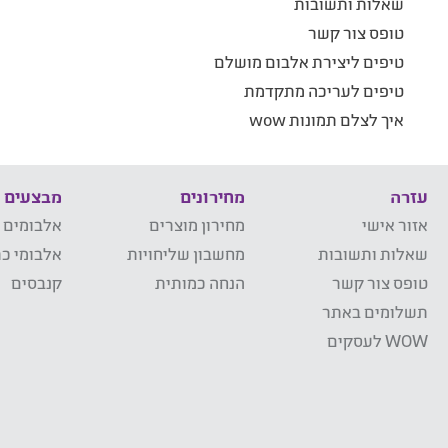
שאלות ותשובות
טופס צור קשר
טיפים ליצירת אלבום מושלם
טיפים לעריכה מתקדמת
איך לצלם תמונות wow
עזרה
מחירונים
מבצעים
אזור אישי
מחירון מוצרים
אלבומים 
שאלות ותשובות
מחשבון שליחויות
אלבומי כר
טופס צור קשר
הנחה כמותית
קנבסים
תשלומים באתר
WOW לעסקים