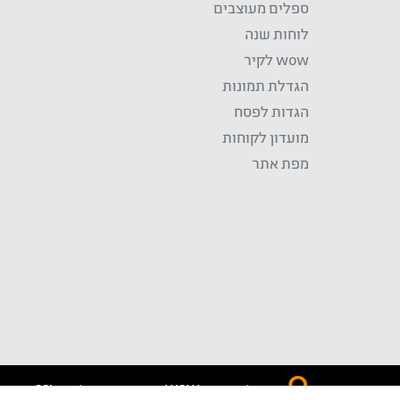
ספלים מעוצבים
לוחות שנה
wow לקיר
הגדלת תמונות
הגדות לפסח
מועדון לקוחות
מפת אתר
התשלום באתר WOW מאובטח בטכנולוגית SSL