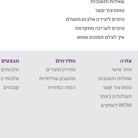
שאלות ותשובות
טופס צור קשר
טיפים ליצירת אלבום מושלם
טיפים לעריכה מתקדמת
איך לצלם תמונות wow
עזרה
מחירונים
מבצעים
אזור אישי
מחירון מוצרים
אלבומים 
שאלות ותשובות
מחשבון שליחויות
אלבומי כר
טופס צור קשר
הנחה כמותית
קנבסים
תשלומים באתר
WOW לעסקים