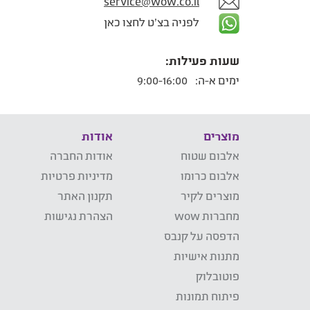
service@wow.co.il
לפניה בצ'ט לחצו כאן
שעות פעילות:
ימים א-ה:
9:00-16:00
מוצרים
אודות
אלבום שטוח
אודות החברה
אלבום כרומו
מדיניות פרטיות
מוצרים לקיר
תקנון האתר
מחברות wow
הצהרת נגישות
הדפסה על קנבס
מתנות אישיות
פוטובלוק
פיתוח תמונות