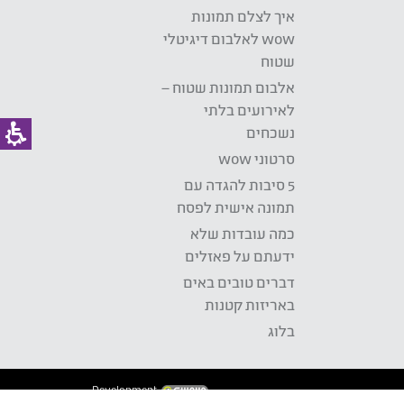
איך לצלם תמונות
wow לאלבום דיגיטלי
שטוח
אלבום תמונות שטוח –
לאירועים בלתי
נשכחים
סרטוני wow
5 סיבות להגדה עם
תמונה אישית לפסח
כמה עובדות שלא
ידעתם על פאזלים
דברים טובים באים
באריזות קטנות
בלוג
Development: