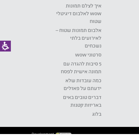
איך לצלם תמונות
wow לאלבום דיגיטלי
שטוח
אלבום תמונות שטוח –
לאירועים בלתי
נשכחים
סרטוני wow
5 סיבות להגדה עם
תמונה אישית לפסח
כמה עובדות שלא
ידעתם על פאזלים
דברים טובים באים
באריזות קטנות
בלוג
Development: