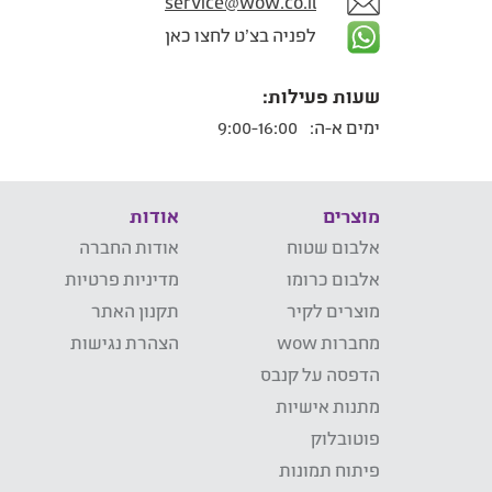
service@wow.co.il
לפניה בצ'ט לחצו כאן
שעות פעילות:
ימים א-ה:
9:00-16:00
מוצרים
אודות
אלבום שטוח
אודות החברה
אלבום כרומו
מדיניות פרטיות
מוצרים לקיר
תקנון האתר
מחברות wow
הצהרת נגישות
הדפסה על קנבס
מתנות אישיות
פוטובלוק
פיתוח תמונות