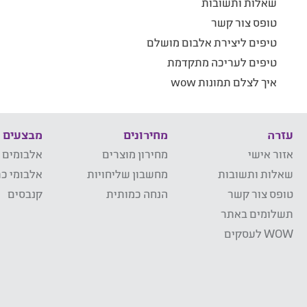
שאלות ותשובות
טופס צור קשר
טיפים ליצירת אלבום מושלם
טיפים לעריכה מתקדמת
איך לצלם תמונות wow
עזרה
מחירונים
מבצעים
אזור אישי
מחירון מוצרים
אלבומים 
שאלות ותשובות
מחשבון שליחויות
אלבומי כר
טופס צור קשר
הנחה כמותית
קנבסים
תשלומים באתר
WOW לעסקים