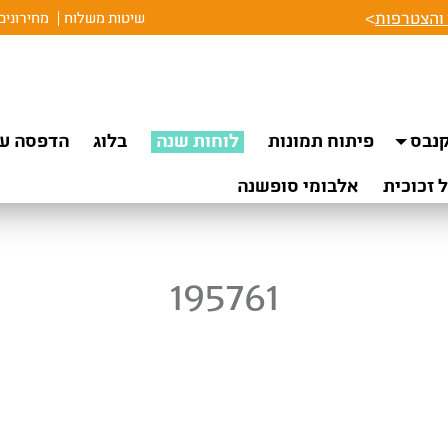
והצטרפות
>
שיטות משלוח
מחירונים
נבס
פיתוח תמונות
לוחות שנה
בלוג
הדפסה על
 זכוכית
אלבומי סופשנה
195761