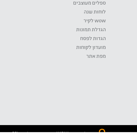
ספלים מעוצבים
לוחות שנה
wow לקיר
הגדלת תמונות
הגדות לפסח
מועדון לקוחות
מפת אתר
התשלום באתר WOW מאובטח בטכנולוגית SSL