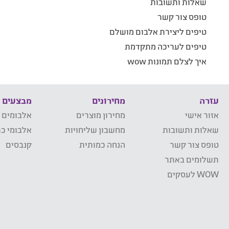
שאלות ותשובות
טופס צור קשר
טיפים ליצירת אלבום מושלם
טיפים לעריכה מתקדמת
איך לצלם תמונות wow
עזרה
מחירונים
מבצעים
אזור אישי
מחירון מוצרים
אלבומים 
שאלות ותשובות
מחשבון שליחויות
אלבומי כר
טופס צור קשר
הנחה כמותית
קנבסים
תשלומים באתר
WOW לעסקים