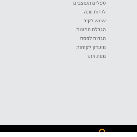
ספלים מעוצבים
לוחות שנה
wow לקיר
הגדלת תמונות
הגדות לפסח
מועדון לקוחות
מפת אתר
התשלום באתר WOW מאובטח בטכנולוגית SSL