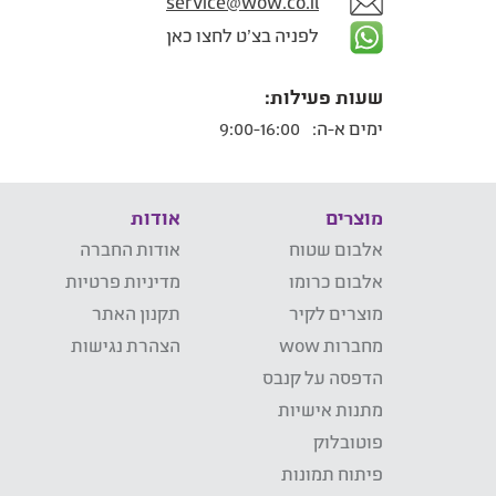
service@wow.co.il
לפניה בצ'ט לחצו כאן
שעות פעילות:
ימים א-ה:
9:00-16:00
מוצרים
אודות
אלבום שטוח
אודות החברה
אלבום כרומו
מדיניות פרטיות
מוצרים לקיר
תקנון האתר
מחברות wow
הצהרת נגישות
הדפסה על קנבס
מתנות אישיות
פוטובלוק
פיתוח תמונות