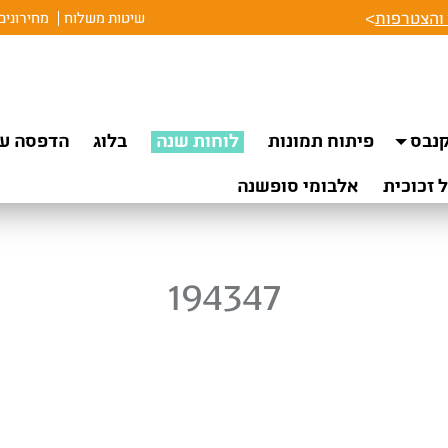
והצטרפות
>
שיטות משלוח
מחירונים
נבס
פיתוח תמונות
לוחות שנה
בלוג
הדפסה על
 זכוכית
אלבומי סופשנה
194347