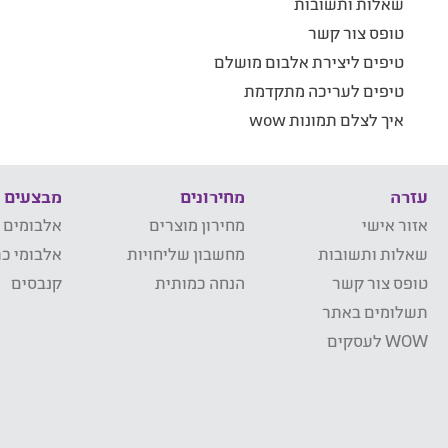
שאלות ותשובות
טופס צור קשר
טיפים ליצירת אלבום מושלם
טיפים לעריכה מתקדמת
איך לצלם תמונות wow
עזרה
מחירונים
מבצעים
אזור אישי
מחירון מוצרים
אלבומים 
שאלות ותשובות
מחשבון שליחויות
אלבומי כר
טופס צור קשר
הנחה כמותית
קנבסים
תשלומים באתר
WOW לעסקים