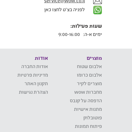
service@wow.co.il
לפניה בצ'ט לחצו כאן
שעות פעילות:
ימים א-ה:
9:00-16:00
מוצרים
אודות
אלבום שטוח
אודות החברה
אלבום כרומו
מדיניות פרטיות
מוצרים לקיר
תקנון האתר
מחברות wow
הצהרת נגישות
הדפסה על קנבס
מתנות אישיות
פוטובלוק
פיתוח תמונות