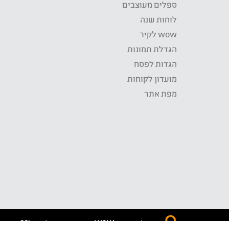
ספלים מעוצבים
לוחות שנה
wow לקיר
הגדלת תמונות
הגדות לפסח
מועדון לקוחות
מפת אתר
התשלום באתר WOW מאובטח בטכנולוגית SSL