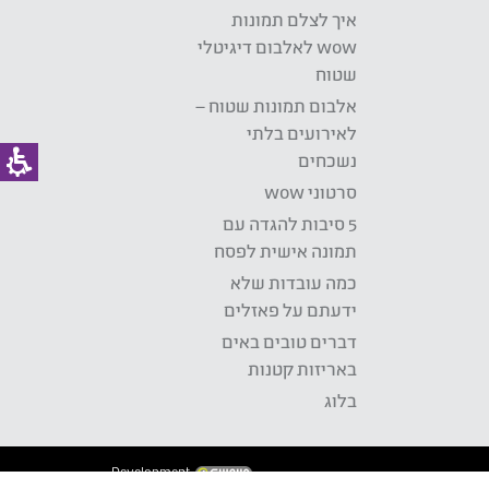
איך לצלם תמונות
wow לאלבום דיגיטלי
שטוח
אלבום תמונות שטוח –
לאירועים בלתי
נשכחים
סרטוני wow
5 סיבות להגדה עם
תמונה אישית לפסח
כמה עובדות שלא
ידעתם על פאזלים
דברים טובים באים
באריזות קטנות
בלוג
Development: