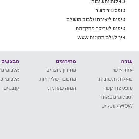
שאלות ותשובות
טופס צור קשר
טיפים ליצירת אלבום מושלם
טיפים לעריכה מתקדמת
איך לצלם תמונות wow
עזרה
מחירונים
מבצעים
אזור אישי
מחירון מוצרים
אלבומים 
שאלות ותשובות
מחשבון שליחויות
אלבומי כר
טופס צור קשר
הנחה כמותית
קנבסים
תשלומים באתר
WOW לעסקים