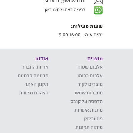
service@wow.co.il
לפניה בצ'ט לחצו כאן
שעות פעילות:
ימים א-ה:
9:00-16:00
מוצרים
אודות
אלבום שטוח
אודות החברה
אלבום כרומו
מדיניות פרטיות
מוצרים לקיר
תקנון האתר
מחברות wow
הצהרת נגישות
הדפסה על קנבס
מתנות אישיות
פוטובלוק
פיתוח תמונות