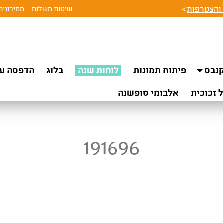
והצטרפות
>
שיטות משלוח
מחירונים
נבס
פיתוח תמונות
לוחות שנה
בלוג
הדפסה על
 זכוכית
אלבומי סופשנה
191696