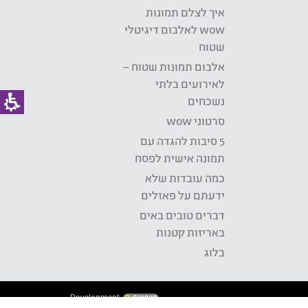
איך לצלם תמונות
wow לאלבום דיגיטלי
שטוח
אלבום תמונות שטוח –
לאירועים בלתי
נשכחים
סרטוני wow
5 סיבות להגדה עם
תמונה אישית לפסח
כמה עובדות שלא
ידעתם על פאזלים
דברים טובים באים
באריזות קטנות
בלוג
Development: