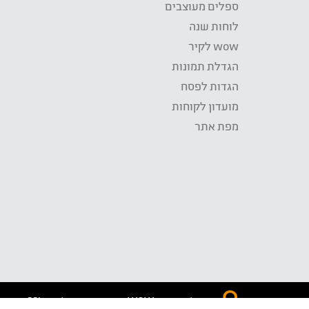
ספלים מעוצבים
לוחות שנה
wow לקיר
הגדלת תמונות
הגדות לפסח
מועדון לקוחות
מפת אתר
התשלום באתר WOW מאובטח בטכנולוגית SSL