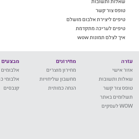
שאלות ותשובות
טופס צור קשר
טיפים ליצירת אלבום מושלם
טיפים לעריכה מתקדמת
איך לצלם תמונות wow
עזרה
מחירונים
מבצעים
אזור אישי
מחירון מוצרים
אלבומים 
שאלות ותשובות
מחשבון שליחויות
אלבומי כר
טופס צור קשר
הנחה כמותית
קנבסים
תשלומים באתר
WOW לעסקים