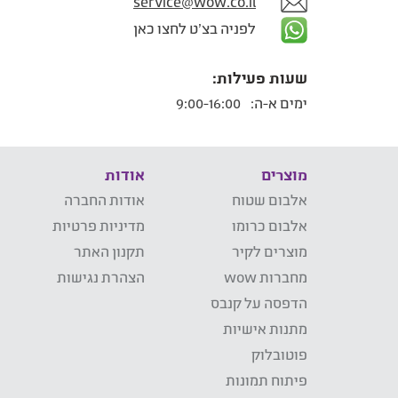
service@wow.co.il
לפניה בצ'ט לחצו כאן
שעות פעילות:
ימים א-ה:
9:00-16:00
מוצרים
אודות
אלבום שטוח
אודות החברה
אלבום כרומו
מדיניות פרטיות
מוצרים לקיר
תקנון האתר
מחברות wow
הצהרת נגישות
הדפסה על קנבס
מתנות אישיות
פוטובלוק
פיתוח תמונות