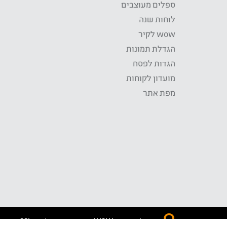
ספלים מעוצבים
לוחות שנה
wow לקיר
הגדלת תמונות
הגדות לפסח
מועדון לקוחות
מפת אתר
התשלום באתר WOW מאובטח בטכנולוגית SSL