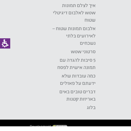
איך לצלם תמונות
wow לאלבום דיגיטלי
שטוח
אלבום תמונות שטוח –
לאירועים בלתי
נשכחים
סרטוני wow
5 סיבות להגדה עם
תמונה אישית לפסח
כמה עובדות שלא
ידעתם על פאזלים
דברים טובים באים
באריזות קטנות
בלוג
Development: