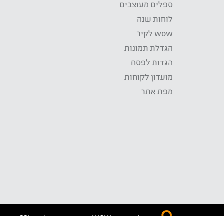
ספלים מעוצבים
לוחות שנה
wow לקיר
הגדלת תמונות
הגדות לפסח
מועדון לקוחות
מפת אתר
התשלום באתר WOW מאובטח בטכנולוגית SSL