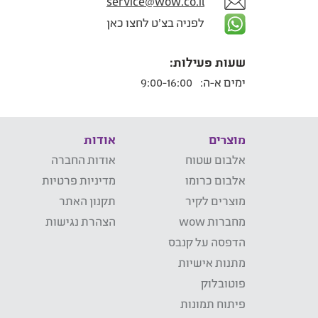
service@wow.co.il
לפניה בצ'ט לחצו כאן
שעות פעילות:
ימים א-ה:
9:00-16:00
מוצרים
אודות
אלבום שטוח
אודות החברה
אלבום כרומו
מדיניות פרטיות
מוצרים לקיר
תקנון האתר
מחברות wow
הצהרת נגישות
הדפסה על קנבס
מתנות אישיות
פוטובלוק
פיתוח תמונות