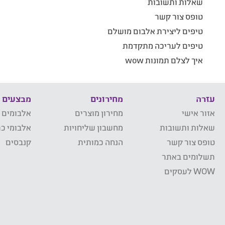
שאלות ותשובות
טופס צור קשר
טיפים ליצירת אלבום מושלם
טיפים לעריכה מתקדמת
איך לצלם תמונות wow
עזרה
מחירונים
מבצעים
אזור אישי
מחירון מוצרים
אלבומים 
שאלות ותשובות
מחשבון שליחויות
אלבומי כר
טופס צור קשר
הנחה כמותית
קנבסים
תשלומים באתר
WOW לעסקים