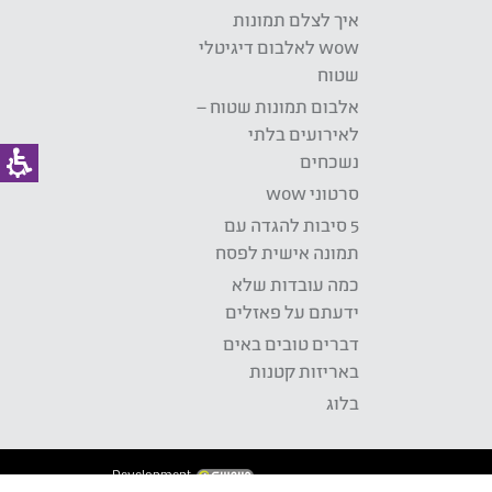
איך לצלם תמונות
wow לאלבום דיגיטלי
שטוח
אלבום תמונות שטוח –
לאירועים בלתי
נשכחים
סרטוני wow
5 סיבות להגדה עם
תמונה אישית לפסח
כמה עובדות שלא
ידעתם על פאזלים
דברים טובים באים
באריזות קטנות
בלוג
Development: