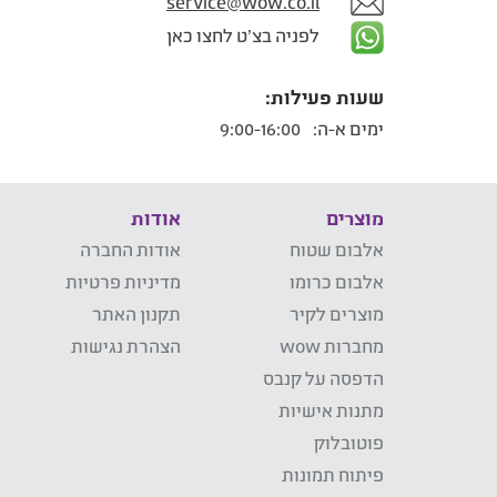
service@wow.co.il
לפניה בצ'ט לחצו כאן
שעות פעילות:
ימים א-ה:
9:00-16:00
מוצרים
אודות
אלבום שטוח
אודות החברה
אלבום כרומו
מדיניות פרטיות
מוצרים לקיר
תקנון האתר
מחברות wow
הצהרת נגישות
הדפסה על קנבס
מתנות אישיות
פוטובלוק
פיתוח תמונות