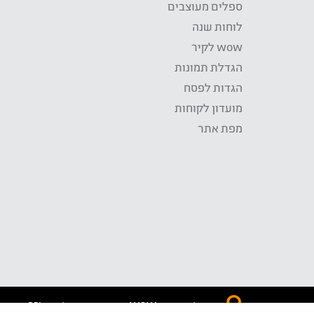
ספלים מעוצבים
לוחות שנה
wow לקיר
הגדלת תמונות
הגדות לפסח
מועדון לקוחות
מפת אתר
התשלום באתר WOW מאובטח בטכנולוגית SSL