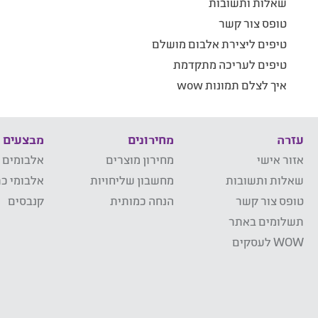
שאלות ותשובות
טופס צור קשר
טיפים ליצירת אלבום מושלם
טיפים לעריכה מתקדמת
איך לצלם תמונות wow
עזרה
מחירונים
מבצעים
אזור אישי
מחירון מוצרים
אלבומים 
שאלות ותשובות
מחשבון שליחויות
אלבומי כר
טופס צור קשר
הנחה כמותית
קנבסים
תשלומים באתר
WOW לעסקים