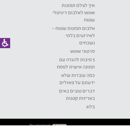
איך לצלם תמונות
wow לאלבום דיגיטלי
שטוח
אלבום תמונות שטוח –
לאירועים בלתי
נשכחים
סרטוני wow
5 סיבות להגדה עם
תמונה אישית לפסח
כמה עובדות שלא
ידעתם על פאזלים
דברים טובים באים
באריזות קטנות
בלוג
Development: