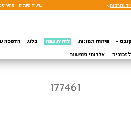
והצטרפות
>
שיטות משלוח
מחירונים
נבס
פיתוח תמונות
לוחות שנה
בלוג
הדפסה על
 זכוכית
אלבומי סופשנה
177461