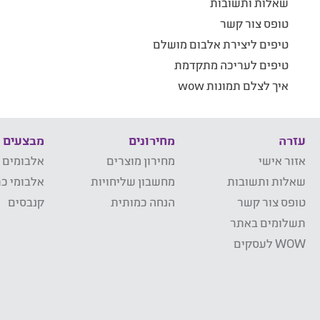
שאלות ותשובות
טופס צור קשר
טיפים ליצירת אלבום מושלם
טיפים לעריכה מתקדמת
איך לצלם תמונות wow
עזרה
מחירונים
מבצעים
אזור אישי
מחירון מוצרים
אלבומים 
שאלות ותשובות
מחשבון שליחויות
אלבומי כר
טופס צור קשר
הנחה כמותית
קנבסים
תשלומים באתר
WOW לעסקים