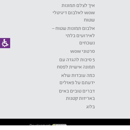
איך לצלם תמונות
wow לאלבום דיגיטלי
שטוח
אלבום תמונות שטוח –
לאירועים בלתי
נשכחים
סרטוני wow
5 סיבות להגדה עם
תמונה אישית לפסח
כמה עובדות שלא
ידעתם על פאזלים
דברים טובים באים
באריזות קטנות
בלוג
Development: