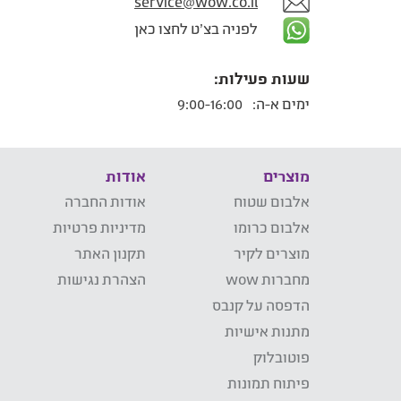
service@wow.co.il
לפניה בצ'ט לחצו כאן
שעות פעילות:
ימים א-ה:
9:00-16:00
מוצרים
אודות
אלבום שטוח
אודות החברה
אלבום כרומו
מדיניות פרטיות
מוצרים לקיר
תקנון האתר
מחברות wow
הצהרת נגישות
הדפסה על קנבס
מתנות אישיות
פוטובלוק
פיתוח תמונות