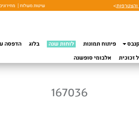
והצטרפות
>
שיטות משלוח
מחירונים
נבס
פיתוח תמונות
לוחות שנה
בלוג
הדפסה על
 זכוכית
אלבומי סופשנה
167036