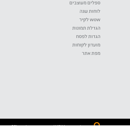
ספלים מעוצבים
לוחות שנה
wow לקיר
הגדלת תמונות
הגדות לפסח
מועדון לקוחות
מפת אתר
התשלום באתר WOW מאובטח בטכנולוגית SSL