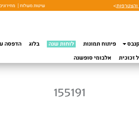
והצטרפות
>
שיטות משלוח
מחירונים
נבס
פיתוח תמונות
לוחות שנה
בלוג
הדפסה על
 זכוכית
אלבומי סופשנה
155191