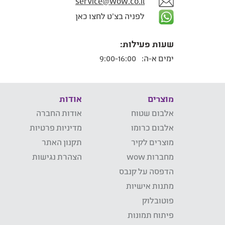
service@wow.co.il
לפניה בצ'ט לחצו כאן
שעות פעילות:
ימים א-ה:
9:00-16:00
מוצרים
אודות
אלבום שטוח
אודות החברה
אלבום כרומו
מדיניות פרטיות
מוצרים לקיר
תקנון האתר
מחברות wow
הצהרת נגישות
הדפסה על קנבס
מתנות אישיות
פוטובלוק
פיתוח תמונות