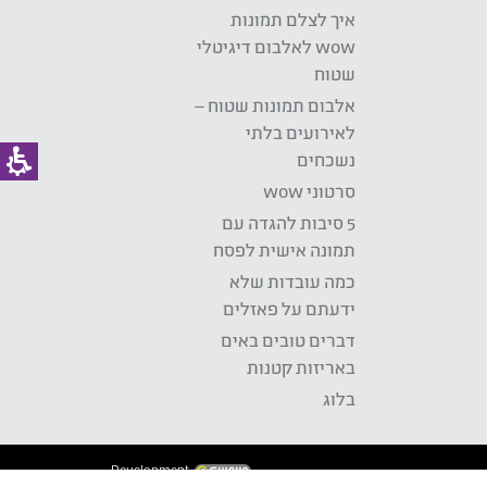
איך לצלם תמונות
wow לאלבום דיגיטלי
שטוח
אלבום תמונות שטוח –
לאירועים בלתי
נשכחים
סרטוני wow
5 סיבות להגדה עם
תמונה אישית לפסח
כמה עובדות שלא
ידעתם על פאזלים
דברים טובים באים
באריזות קטנות
בלוג
Development: