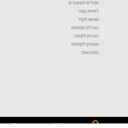
ספלים מעוצבים
לוחות שנה
wow לקיר
הגדלת תמונות
הגדות לפסח
מועדון לקוחות
מפת אתר
התשלום באתר WOW מאובטח בטכנולוגית SSL