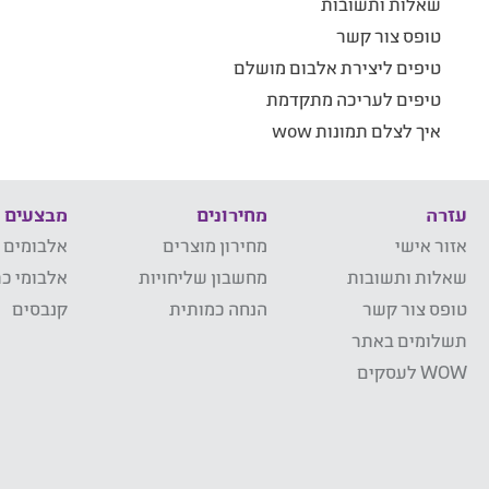
שאלות ותשובות
טופס צור קשר
טיפים ליצירת אלבום מושלם
טיפים לעריכה מתקדמת
איך לצלם תמונות wow
עזרה
מחירונים
מבצעים
אזור אישי
מחירון מוצרים
אלבומים 
שאלות ותשובות
מחשבון שליחויות
אלבומי כר
טופס צור קשר
הנחה כמותית
קנבסים
תשלומים באתר
WOW לעסקים