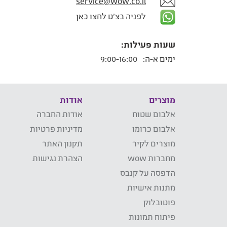
service@wow.co.il
לפניה בצ'ט לחצו כאן
שעות פעילות:
ימים א-ה:
9:00-16:00
מוצרים
אודות
אלבום שטוח
אודות החברה
אלבום כרומו
מדיניות פרטיות
מוצרים לקיר
תקנון האתר
מחברות wow
הצהרת נגישות
הדפסה על קנבס
מתנות אישיות
פוטובלוק
פיתוח תמונות