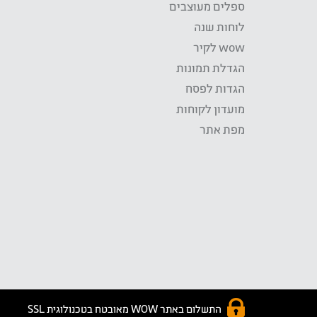
ספלים מעוצבים
לוחות שנה
wow לקיר
הגדלת תמונות
הגדות לפסח
מועדון לקוחות
מפת אתר
התשלום באתר WOW מאובטח בטכנולוגית SSL