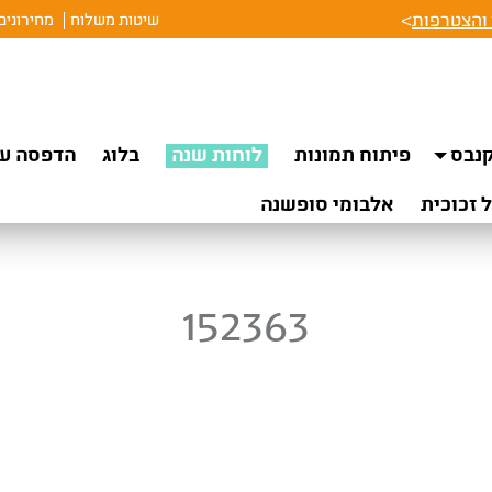
והצטרפות
>
שיטות משלוח
מחירונים
נבס
פיתוח תמונות
לוחות שנה
בלוג
הדפסה על
 זכוכית
אלבומי סופשנה
152363