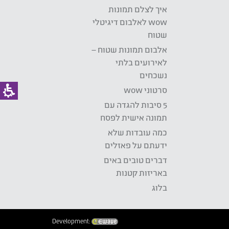
איך לצלם תמונות
wow לאלבום דיגיטלי
שטוח
אלבום תמונות שטוח –
לאירועים בלתי
נשכחים
סרטוני wow
5 סיבות להגדה עם
תמונה אישית לפסח
כמה עובדות שלא
ידעתם על פאזלים
דברים טובים באים
באריזות קטנות
בלוג
Development: