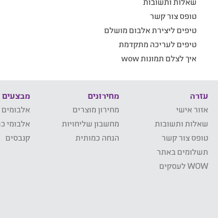
שאלות ותשובות
טופס צור קשר
טיפים ליצירת אלבום מושלם
טיפים לעריכה מתקדמת
איך לצלם תמונות wow
עזרה
מחירונים
מבצעים
אזור אישי
מחירון מוצרים
אלבומים 
שאלות ותשובות
מחשבון שליחויות
אלבומי כר
טופס צור קשר
הנחה כמותית
קנבסים
תשלומים באתר
WOW לעסקים