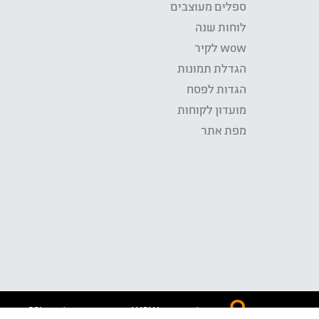
ספלים מעוצבים
לוחות שנה
wow לקיר
הגדלת תמונות
הגדות לפסח
מועדון לקוחות
מפת אתר
התשלום באתר WOW מאובטח בטכנולוגית SSL