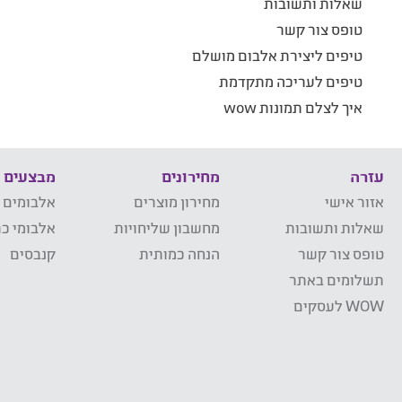
שאלות ותשובות
טופס צור קשר
טיפים ליצירת אלבום מושלם
טיפים לעריכה מתקדמת
איך לצלם תמונות wow
עזרה
מחירונים
מבצעים
אזור אישי
מחירון מוצרים
אלבומים 
שאלות ותשובות
מחשבון שליחויות
אלבומי כר
טופס צור קשר
הנחה כמותית
קנבסים
תשלומים באתר
WOW לעסקים