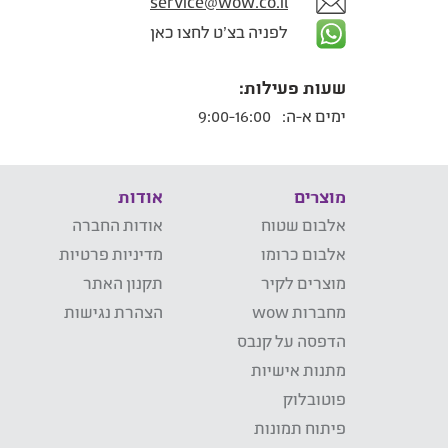
service@wow.co.il
לפניה בצ'ט לחצו כאן
שעות פעילות:
ימים א-ה:
9:00-16:00
מוצרים
אודות
אלבום שטוח
אודות החברה
אלבום כרומו
מדיניות פרטיות
מוצרים לקיר
תקנון האתר
מחברות wow
הצהרת נגישות
הדפסה על קנבס
מתנות אישיות
פוטובלוק
פיתוח תמונות