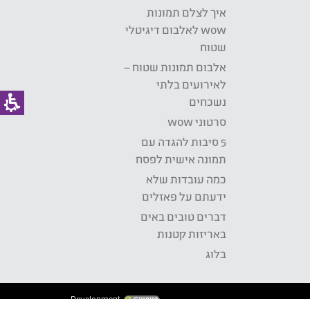
איך לצלם תמונות
wow לאלבום דיגיטלי
שטוח
אלבום תמונות שטוח –
לאירועים בלתי
נשכחים
סרטוני wow
5 סיבות להגדה עם
תמונה אישית לפסח
כמה עובדות שלא
ידעתם על פאזלים
דברים טובים באים
באריזות קטנות
בלוג
Development: