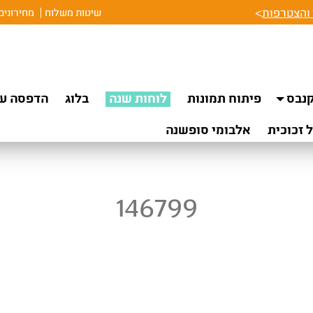
והצטרפות
>
שיטות משלוח
מחירונים
נבס
פיתוח תמונות
לוחות שנה
בלוג
הדפסה על
 זכוכית
אלבומי סופשנה
146799