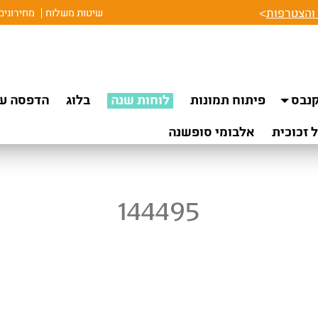
והצטרפות
>
שיטות משלוח
מחירונים
נבס
פיתוח תמונות
לוחות שנה
בלוג
הדפסה על
 זכוכית
אלבומי סופשנה
144495