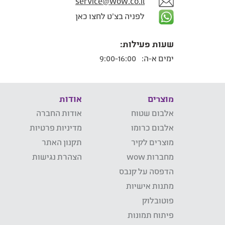
service@wow.co.il
לפניה בצ'ט לחצו כאן
שעות פעילות:
ימים א-ה:
9:00-16:00
מוצרים
אודות
אלבום שטוח
אודות החברה
אלבום כרומו
מדיניות פרטיות
מוצרים לקיר
תקנון האתר
מחברות wow
הצהרת נגישות
הדפסה על קנבס
מתנות אישיות
פוטובלוק
פיתוח תמונות