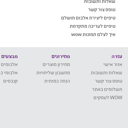
שאלות ותשובות
טופס צור קשר
טיפים ליצירת אלבום מושלם
טיפים לעריכה מתקדמת
איך לצלם תמונות wow
עזרה
מחירונים
מבצעים
אזור אישי
מחירון מוצרים
אלבומים 
שאלות ותשובות
מחשבון שליחויות
אלבומי כר
טופס צור קשר
הנחה כמותית
קנבסים
תשלומים באתר
WOW לעסקים