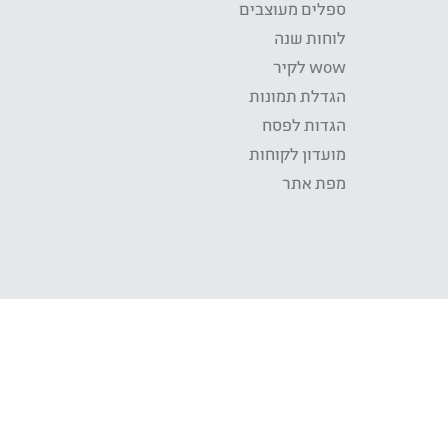
ספלים מעוצבים
לוחות שנה
wow לקיר
הגדלת תמונות
הגדות לפסח
מועדון לקוחות
מפת אתר
התשלום באתר WOW מאובטח בטכנולוגית SSL