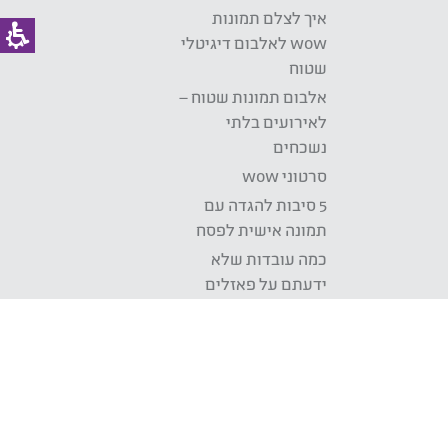
איך לצלם תמונות
wow לאלבום דיגיטלי
שטוח
אלבום תמונות שטוח –
לאירועים בלתי
נשכחים
סרטוני wow
5 סיבות להגדה עם
תמונה אישית לפסח
כמה עובדות שלא
ידעתם על פאזלים
דברים טובים באים
באריזות קטנות
בלוג
Development: