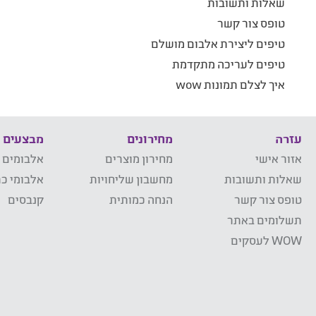
שאלות ותשובות
טופס צור קשר
טיפים ליצירת אלבום מושלם
טיפים לעריכה מתקדמת
איך לצלם תמונות wow
עזרה
מחירונים
מבצעים
אזור אישי
מחירון מוצרים
אלבומים 
שאלות ותשובות
מחשבון שליחויות
אלבומי כר
טופס צור קשר
הנחה כמותית
קנבסים
תשלומים באתר
WOW לעסקים