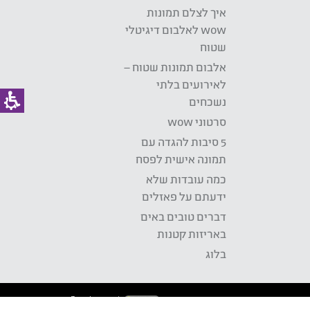
איך לצלם תמונות
wow לאלבום דיגיטלי
שטוח
אלבום תמונות שטוח –
לאירועים בלתי
נשכחים
סרטוני wow
5 סיבות להגדה עם
תמונה אישית לפסח
כמה עובדות שלא
ידעתם על פאזלים
דברים טובים באים
באריזות קטנות
בלוג
Development: