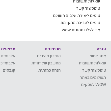
שאלות ותשובות
טופס צור קשר
טיפים ליצירת אלבום מושלם
טיפים לעריכה מתקדמת
איך לצלם תמונות wow
עזרה
מחירונים
מבצעים
אזור אישי
מחירון מוצרים
אלבומים 
שאלות ותשובות
מחשבון שליחויות
אלבומי כר
טופס צור קשר
הנחה כמותית
קנבסים
תשלומים באתר
WOW לעסקים