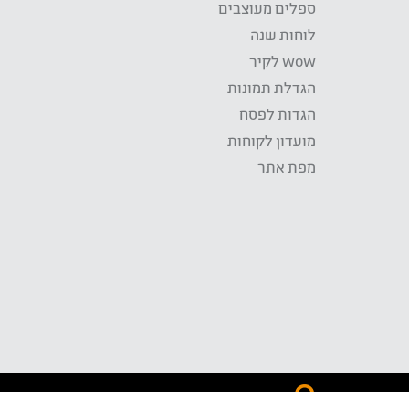
ספלים מעוצבים
לוחות שנה
wow לקיר
הגדלת תמונות
הגדות לפסח
מועדון לקוחות
מפת אתר
התשלום באתר WOW מאובטח בטכנולוגית SSL