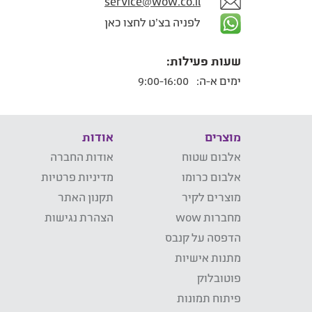
service@wow.co.il
לפניה בצ'ט לחצו כאן
שעות פעילות:
ימים א-ה:
9:00-16:00
מוצרים
אודות
אלבום שטוח
אודות החברה
אלבום כרומו
מדיניות פרטיות
מוצרים לקיר
תקנון האתר
מחברות wow
הצהרת נגישות
הדפסה על קנבס
מתנות אישיות
פוטובלוק
פיתוח תמונות