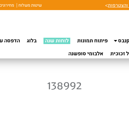
והצטרפות
>
שיטות משלוח
מחירונים
נבס
פיתוח תמונות
לוחות שנה
בלוג
הדפסה על
 זכוכית
אלבומי סופשנה
138992