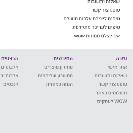
שאלות ותשובות
טופס צור קשר
טיפים ליצירת אלבום מושלם
טיפים לעריכה מתקדמת
איך לצלם תמונות wow
עזרה
מחירונים
מבצעים
אזור אישי
מחירון מוצרים
אלבומים 
שאלות ותשובות
מחשבון שליחויות
אלבומי כר
טופס צור קשר
הנחה כמותית
קנבסים
תשלומים באתר
WOW לעסקים