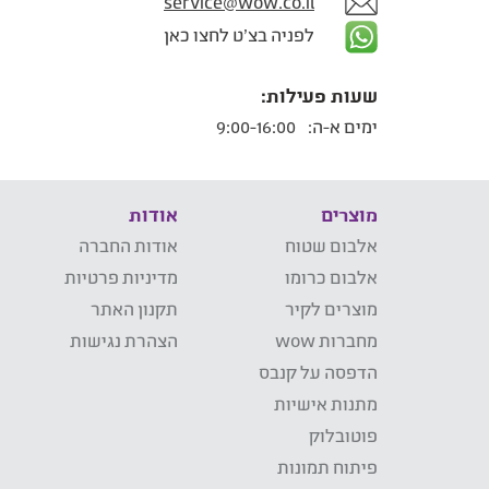
service@wow.co.il
לפניה בצ'ט לחצו כאן
שעות פעילות:
ימים א-ה:
9:00-16:00
מוצרים
אודות
אלבום שטוח
אודות החברה
אלבום כרומו
מדיניות פרטיות
מוצרים לקיר
תקנון האתר
מחברות wow
הצהרת נגישות
הדפסה על קנבס
מתנות אישיות
פוטובלוק
פיתוח תמונות