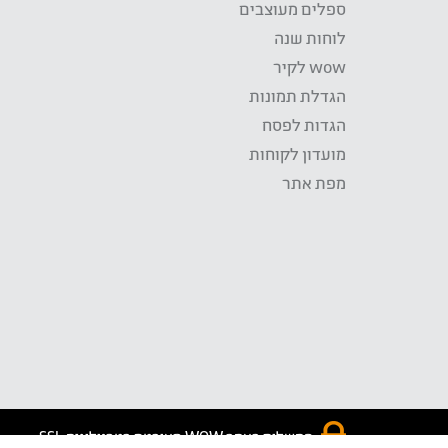
ספלים מעוצבים
לוחות שנה
wow לקיר
הגדלת תמונות
הגדות לפסח
מועדון לקוחות
מפת אתר
התשלום באתר WOW מאובטח בטכנולוגית SSL