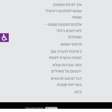
איך לצלם תמונות
wow לאלבום דיגיטלי
שטוח
אלבום תמונות שטוח –
לאירועים בלתי
נשכחים
סרטוני wow
5 סיבות להגדה עם
תמונה אישית לפסח
כמה עובדות שלא
ידעתם על פאזלים
דברים טובים באים
באריזות קטנות
בלוג
Development: