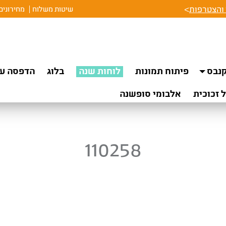
והצטרפות
>
שיטות משלוח
מחירונים
נבס
פיתוח תמונות
לוחות שנה
בלוג
הדפסה על
 זכוכית
אלבומי סופשנה
110258