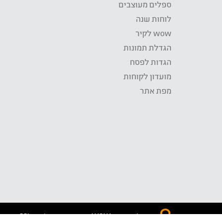
ספלים מעוצבים
לוחות שנה
wow לקיר
הגדלת תמונות
הגדות לפסח
מועדון לקוחות
מפת אתר
התשלום באתר WOW מאובטח בטכנולוגית SSL