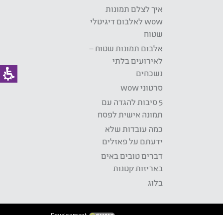
איך לצלם תמונות
wow לאלבום דיגיטלי
שטוח
אלבום תמונות שטוח –
לאירועים בלתי
נשכחים
סרטוני wow
5 סיבות להגדה עם
תמונה אישית לפסח
כמה עובדות שלא
ידעתם על פאזלים
דברים טובים באים
באריזות קטנות
בלוג
Development: