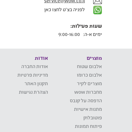
service@wow.co.il
לפניה בצ'ט לחצו כאן
שעות פעילות:
ימים א-ה:
9:00-16:00
מוצרים
אודות
אלבום שטוח
אודות החברה
אלבום כרומו
מדיניות פרטיות
מוצרים לקיר
תקנון האתר
מחברות wow
הצהרת נגישות
הדפסה על קנבס
מתנות אישיות
פוטובלוק
פיתוח תמונות