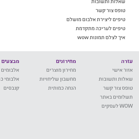
שאלות ותשובות
טופס צור קשר
טיפים ליצירת אלבום מושלם
טיפים לעריכה מתקדמת
איך לצלם תמונות wow
עזרה
מחירונים
מבצעים
אזור אישי
מחירון מוצרים
אלבומים 
שאלות ותשובות
מחשבון שליחויות
אלבומי כר
טופס צור קשר
הנחה כמותית
קנבסים
תשלומים באתר
WOW לעסקים