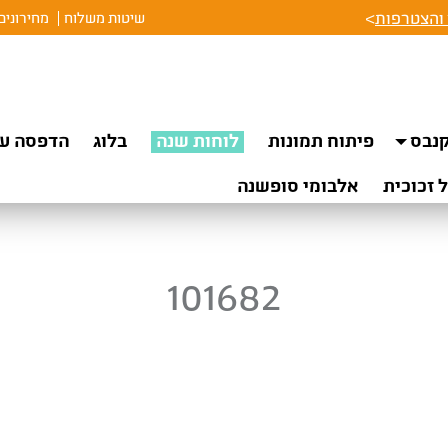
והצטרפות
>
שיטות משלוח
מחירונים
נבס
פיתוח תמונות
לוחות שנה
בלוג
הדפסה על
 זכוכית
אלבומי סופשנה
101682