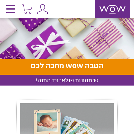
אמאשפוחה
wo
הטבה wow מחכה לכם
10 תמונות פולארויד מתנה!