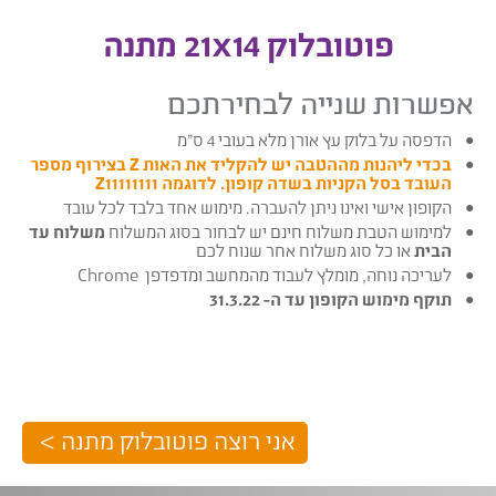
פוטובלוק 21x14 מתנה
אפשרות שנייה לבחירתכם
הדפסה על בלוק עץ אורן מלא בעובי 4 ס”מ
בכדי ליהנות מההטבה יש להקליד את האות Z בצירוף מספר
העובד בסל הקניות בשדה קופון. לדוגמה Z11111111
הקופון אישי ואינו ניתן להעברה. מימוש אחד בלבד לכל עובד
למימוש הטבת משלוח חינם יש לבחור בסוג המשלוח
משלוח עד
הבית
או כל סוג משלוח אחר שנוח לכם
לעריכה נוחה, מומלץ לעבוד מהמחשב ומדפדפן Chrome
תוקף מימוש הקופון עד ה- 31.3.22