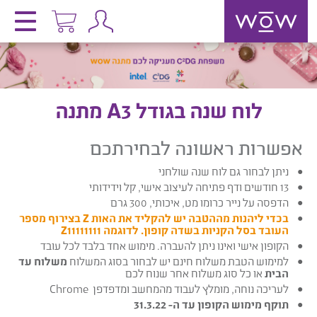
לוח שנה בגודל A3 מתנה
אפשרות ראשונה לבחירתכם
ניתן לבחור גם לוח שנה שולחני
13 חודשים ודף פתיחה לעיצוב אישי, קל וידידותי
הדפסה על נייר כרומו מט, איכותי, 300 גרם
בכדי ליהנות מההטבה יש להקליד את האות Z בצירוף מספר
העובד בסל הקניות בשדה קופון. לדוגמה Z11111111
הקופון אישי ואינו ניתן להעברה. מימוש אחד בלבד לכל עובד
למימוש הטבת משלוח חינם יש לבחור בסוג המשלוח
משלוח עד
הבית
או כל סוג משלוח אחר שנוח לכם
לעריכה נוחה, מומלץ לעבוד מהמחשב ומדפדפן Chrome
תוקף מימוש הקופון עד ה- 31.3.22