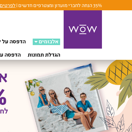
לבום
35% הנחה לחברי מועדון ומצטרפים חדשים |
לפרטים 
יגיטלי
תנות
ישיות
נבס
אלבומים
הדפסה על ק
דפסת
מונות
הגדלת תמונות
הדפסה על
דפסה
ל
וצרים|
wo