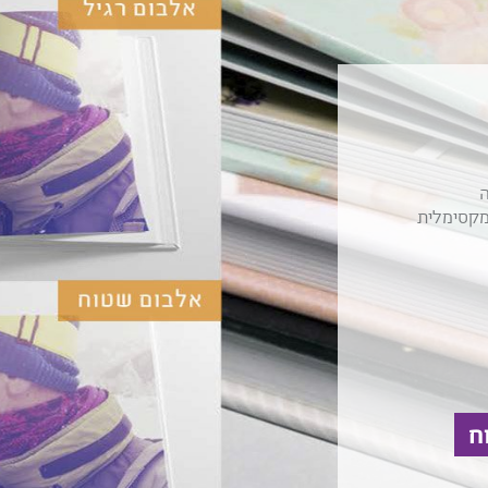
ה
מקסימלית
ח