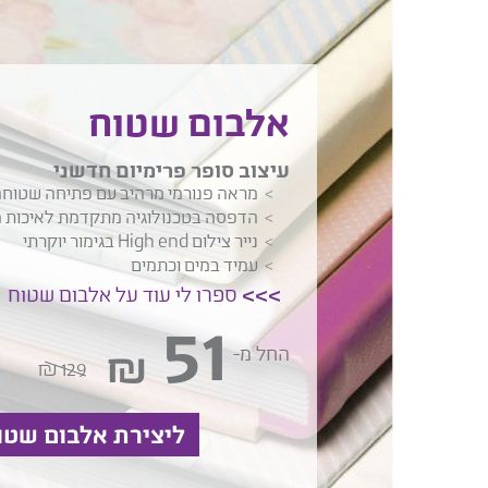
אלבום שטוח
עיצוב סופר פרימיום חדשני
מראה פנורמי מרהיב עם פתיחה שטוח
הדפסה בטכנולוגיה מתקדמת לאיכות 
נייר צילום High end בגימור יוקרתי
עמיד במים וכתמים
ספרו לי עוד על אלבום שטוח
51
₪
החל מ-
129 ₪
ליצירת אלבום שטו