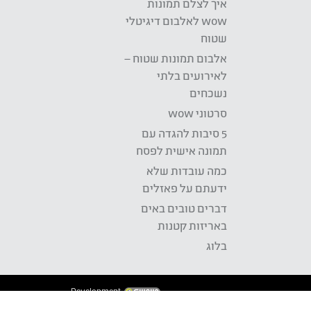
איך לצלם תמונות
wow לאלבום דיגיטלי
שטוח
אלבום תמונות שטוח –
לאירועים בלתי
נשכחים
סרטוני wow
5 סיבות להגדה עם
תמונה אישית לפסח
כמה עובדות שלא
ידעתם על פאזלים
דברים טובים באים
באריזות קטנות
בלוג
Development: