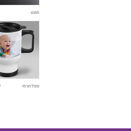
מגנט
2
ספל תרמי