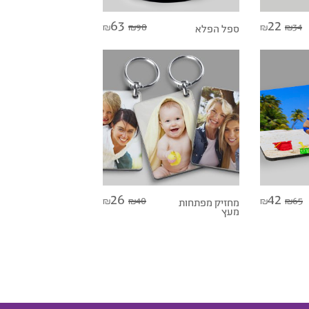
63
22
98
34
₪
₪
ספל הפלא
₪
₪
26
42
40
65
₪
₪
מחזיק מפתחות
₪
₪
מעץ