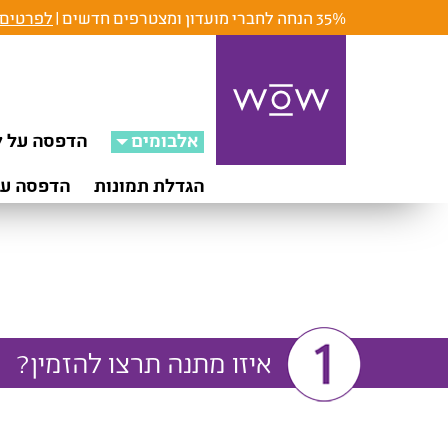
זמנת
35% הנחה לחברי מועדון ומצטרפים חדשים |
לפרטים 
תנה
דפסה
ישית
בחר
תנות
אלבומים
הדפסה על ק
ישיות
wo
הגדלת תמונות
הדפסה על
איזו מתנה תרצו להזמין?