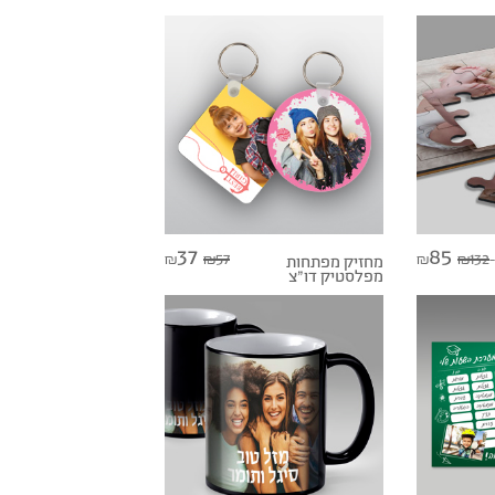
37
85
57
132
₪
₪
מחזיק מפתחות
₪
₪
מפלסטיק דו"צ