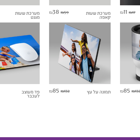
38
11
59
17
₪
₪
מערכת שעות
₪
₪
מערכת שעות
קאפה
מגנט
85
85
132
13
₪
₪
תמונה על עץ
₪
₪
פד מעוצב
לעכבר