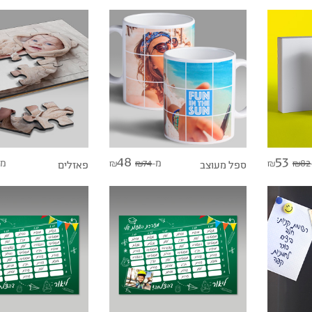
48
53
82
מ-
74
מ-
₪
₪
ספל מעוצב
₪
₪
פאזלים